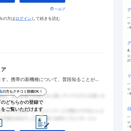
ヘルプ
--
みの方は
ログイン
して
続きを読む
平
--
4
平
27
リア
す。携帯の新機種について、普段知ることが...
--
平
生
の方もクチコミ投稿OK！
--
下のどちらかの登録で
きをご覧いただけます
--
平
--