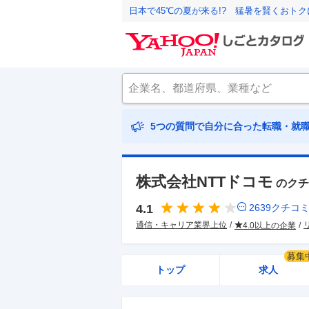
日本で45℃の夏が来る!? 猛暑を賢くおト
5つの質問で自分に合った転職・就
株式会社NTTドコモ
のクチ
4.1
2639
クチコ
通信・キャリア業界上位
4.0以上の企業
募集
トップ
求人