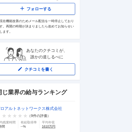
フォローする
現在機能改善のためメール配信を一時停止しており
す。再開の時期が決まりましたら改めてお知らせい
します。
あなたのクチコミが、
誰かの道しるべに
クチコミを書く
同じ業界の給与ランキング
パロアルトネットワークス株式会社
（
9
件の評価）
均残業時間
有給取得率
平均年収
時間
--
%
1610
万円