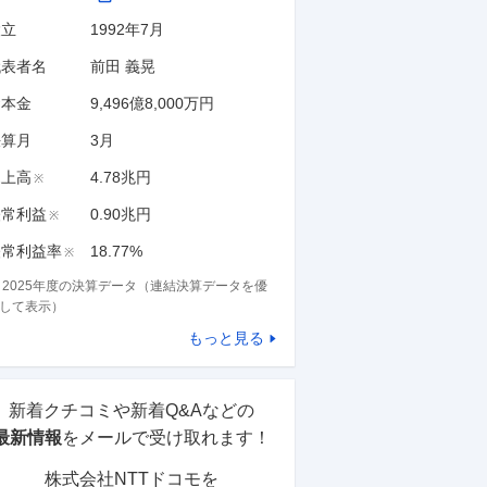
設立
1992年7月
代表者名
前田 義晃
資本金
9,496億8,000万円
決算月
3
月
売上高
4.78兆円
※
経常利益
0.90兆円
※
経常利益率
18.77%
※
※
2025
年度の決算データ（連結決算データを優
して表示）
もっと見る
新着クチコミや新着Q&Aなどの
最新情報
をメールで受け取れます！
株式会社NTTドコモ
を