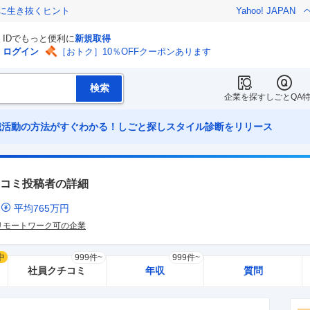
クに生き抜くヒント
Yahoo! JAPAN
IDでもっと便利に
新規取得
ログイン
［おトク］10％OFFクーポンあります
企業を探す
しごとQA
職活動の方法がすぐわかる！しごと探しスタイル診断をリリース
コミ投稿者の詳細
ミ
平均
765
万円
リモートワーク可の企業
中
999件~
999件~
社員クチコミ
年収
質問