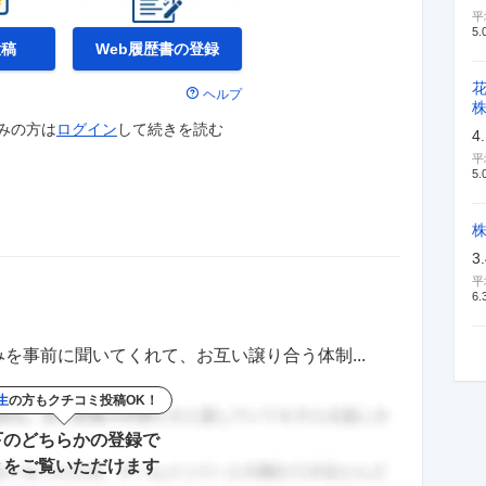
平
5.
投稿
Web履歴書の
登録
ヘルプ
みの方は
ログイン
して
続きを読む
4
平
5.
3
平
6.
を事前に聞いてくれて、お互い譲り合う体制...
生
の方もクチコミ投稿OK！
下のどちらかの登録で
きをご覧いただけます