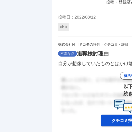
投稿・登録済
投稿日：
2022/08/12
0
株式会社NTTドコモの評判・クチコミ・評価
退職検討理由
不満な点
自分が想像していたものとはかけ離
就活
以
続
クチコミ