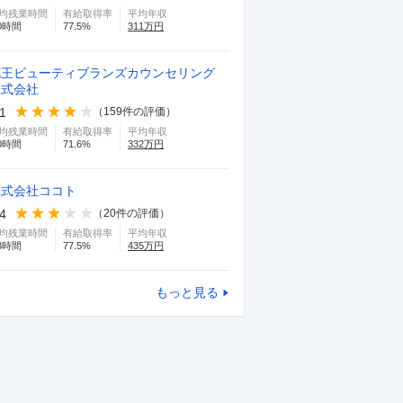
均残業時間
有給取得率
平均年収
0
時間
77.5
%
311
万円
花王ビューティブランズカウンセリング
株式会社
.1
（
159
件の評価）
均残業時間
有給取得率
平均年収
0
時間
71.6
%
332
万円
株式会社ココト
.4
（
20
件の評価）
均残業時間
有給取得率
平均年収
3
時間
77.5
%
435
万円
もっと見る