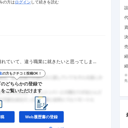
みの方は
ログイン
して
続きを読む
れていて、違う職業に就きたいと思ってしま...
生
の方もクチコミ投稿OK！
先
下のどちらかの登録で
きをご覧いただけます
投稿
Web履歴書の
登録