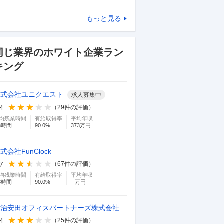
もっと見る
同じ業界のホワイト企業ラン
キング
株式会社ユニクエスト
求人募集中
.4
（
29
件の評価）
均残業時間
有給取得率
平均年収
3
時間
90.0
%
373
万円
式会社FunClock
.7
（
67
件の評価）
均残業時間
有給取得率
平均年収
3
時間
90.0
%
--万円
明治安田オフィスパートナーズ株式会社
.4
（
25
件の評価）