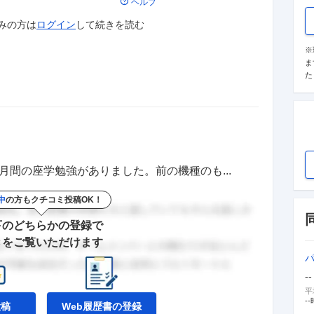
ヘルプ
みの方は
ログイン
して
続きを読む
※
ま
た
月間の座学勉強がありました。前の機種のも...
中
の方もクチコミ投稿OK！
下のどちらかの登録で
きをご覧いただけます
--
平
--
投稿
Web履歴書の
登録