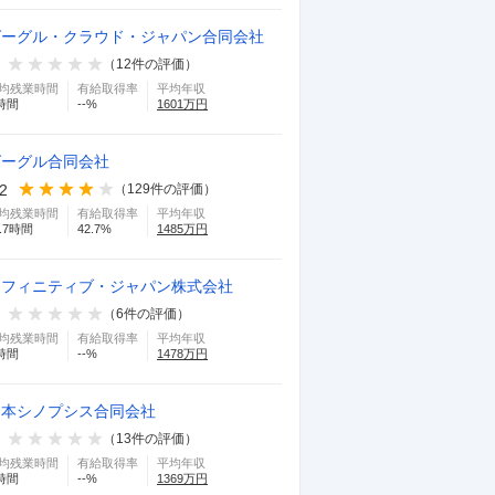
グーグル・クラウド・ジャパン合同会社
（
12
件の評価）
均残業時間
有給取得率
平均年収
時間
--
%
1601
万円
グーグル合同会社
.2
（
129
件の評価）
均残業時間
有給取得率
平均年収
.7
時間
42.7
%
1485
万円
リフィニティブ・ジャパン株式会社
（
6
件の評価）
均残業時間
有給取得率
平均年収
時間
--
%
1478
万円
日本シノプシス合同会社
（
13
件の評価）
均残業時間
有給取得率
平均年収
時間
--
%
1369
万円