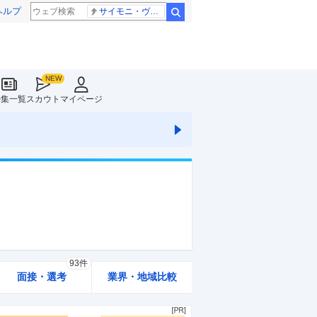
ヘルプ
サイモニ・ヴニランギ 死去
検索
特集一覧
スカウト
マイページ
93件
面接・選考
業界・地域比較