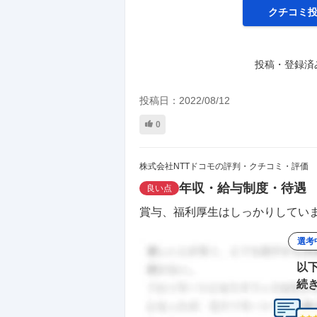
クチコミ
投稿・登録済
投稿日：
2022/08/12
0
株式会社NTTドコモの評判・クチコミ・評価
年収・給与制度・待遇
良い点
賞与、福利厚生はしっかりしていま
選考
以
続