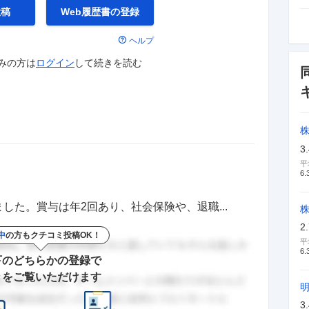
投稿
Web履歴書の
登録
ヘルプ
みの方は
ログイン
して
続きを読む
3
平
6.
した。賞与は年2回あり、社会保険や、退職...
株
2
中
の方もクチコミ投稿OK！
平
6.
下のどちらかの登録で
きをご覧いただけます
3