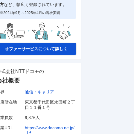
方
など、幅広く登録されています。
※2024年9月～2025年4月の当社実績
オファーサービスについて詳しく
株式会社NTTドコモ
の
会社概要
業界
通信・キャリア
本店所在地
東京都千代田区永田町２丁
目１１番１号
従業員数
9,876人
業URL
https://www.docomo.ne.jp/