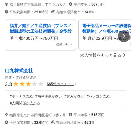
平均年収：
507
万円
福井県鯖江市御幸町１丁目２の８２
平均残業時間：
25.0
時間
有給休暇消化率：
74.0
%
福井／鯖江／生産技術（プレス／
電子部品メーカーの設備保
樹脂成型の工法技術開発／金型設
替勤務）／年収400～515
計開発）精密加工に強み／福利厚
世界に最先端の電子部品を
年収480万円〜750万円
月給22.9万円〜29.5万
生充実
る村田製作所の生産拠点で
提供：doda
の設備保全職を募集／株式
江村田製作所／鯖江市御幸
求人情報をもっと見る
328117
山九株式会社
陸運・道路貨物運送
3.3
（
665
件のクチコミ
）
#
ボーナス支給
#
福利厚生が多い
#
休みが多い
#
パソコン支給
#
人間関係が広がる
平均年収：
515
万円
福岡県北九州市門司区港町６番７号
平均残業時間：
32.6
時間
有給休暇消化率：
45.3
%