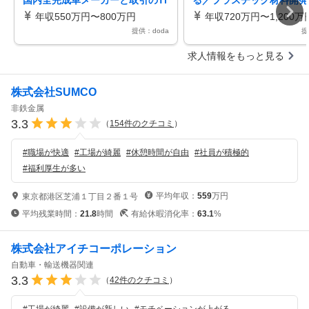
国内全完成車メーカーと取引のTi
る／プラスチック材料開発
er1メーカー／シェア50％超
車内装部品向け／先行開発
年収550万円〜800万円
年収720万円〜1,200万
産）
提供：doda
提
求人情報をもっと見る
株式会社SUMCO
非鉄金属
3.3
（
154
件のクチコミ
）
#
職場が快適
#
工場が綺麗
#
休憩時間が自由
#
社員が積極的
#
福利厚生が多い
平均年収：
559
万円
東京都港区芝浦１丁目２番１号
平均残業時間：
21.8
時間
有給休暇消化率：
63.1
%
株式会社アイチコーポレーション
自動車・輸送機器関連
3.3
（
42
件のクチコミ
）