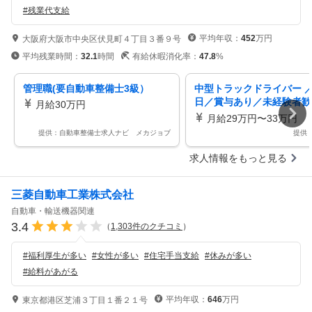
#
残業代支給
平均年収：
452
万円
大阪府大阪市中央区伏見町４丁目３番９号
平均残業時間：
32.1
時間
有給休暇消化率：
47.8
%
管理職(要自動車整備士3級）
中型トラックドライバー ／
日／賞与あり／未経験者歓
月給30万円
族手当あり
月給29万円〜33万円
提供：自動車整備士求人ナビ メカジョブ
提供
求人情報をもっと見る
三菱自動車工業株式会社
自動車・輸送機器関連
3.4
（
1,303
件のクチコミ
）
#
福利厚生が多い
#
女性が多い
#
住宅手当支給
#
休みが多い
#
給料があがる
平均年収：
646
万円
東京都港区芝浦３丁目１番２１号