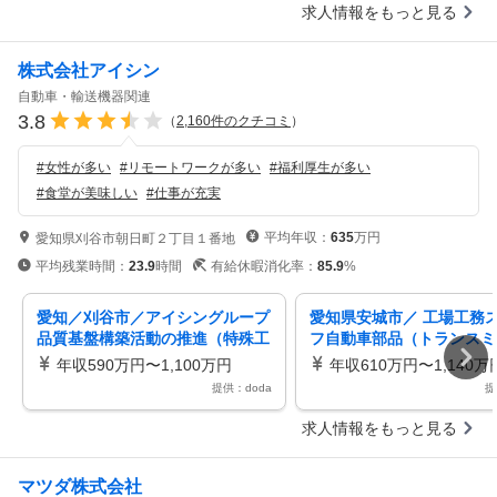
求人情報をもっと見る
株式会社アイシン
自動車・輸送機器関連
3.8
（
2,160
件のクチコミ
）
#
女性が多い
#
リモートワークが多い
#
福利厚生が多い
#
食堂が美味しい
#
仕事が充実
平均年収：
635
万円
愛知県刈谷市朝日町２丁目１番地
平均残業時間：
23.9
時間
有給休暇消化率：
85.9
%
愛知／刈谷市／アイシングループ
愛知県安城市／ 工場工務
品質基盤構築活動の推進（特殊工
フ自動車部品（トランスミ
程・材料領域）トヨタ御三家／P
ン等）生産工場／業界経験
年収590万円〜1,100万円
年収610万円〜1,140万
10
R10
提供：doda
提
求人情報をもっと見る
マツダ株式会社