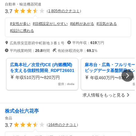
自動車・輸送機器関連
3.7
（
1,805
件のクチコミ
）
#
女性が多い
#
目標設定がしやすい
#
給料があがる
#
活気がある
#
設計に携わる
平均年収：
619
万円
広島県安芸郡府中町新地３番１号
平均残業時間：
20.8
時間
有給休暇消化率：
69.1
%
広島本社／次世代ICE (内燃機関)
麻布台・広島・フルリモー
を支える信頼性開発_RDPT26601
ビッグデータ基盤開発エン
_IT26103
年収510万円〜820万円
年収460万円〜830万円
提供：doda
提
求人情報をもっと見る
株式会社六花亭
食品
3.7
（
164
件のクチコミ
）