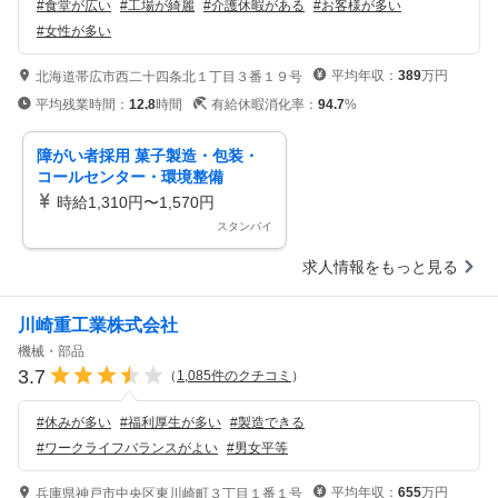
#
食堂が広い
#
工場が綺麗
#
介護休暇がある
#
お客様が多い
#
女性が多い
平均年収：
389
万円
北海道帯広市西二十四条北１丁目３番１９号
平均残業時間：
12.8
時間
有給休暇消化率：
94.7
%
障がい者採用 菓子製造・包装・
コールセンター・環境整備
時給1,310円〜1,570円
スタンバイ
求人情報をもっと見る
川崎重工業株式会社
機械・部品
3.7
（
1,085
件のクチコミ
）
#
休みが多い
#
福利厚生が多い
#
製造できる
#
ワークライフバランスがよい
#
男女平等
平均年収：
655
万円
兵庫県神戸市中央区東川崎町３丁目１番１号