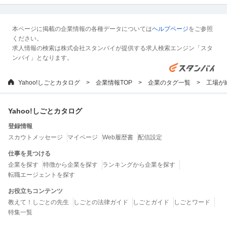
本ページに掲載の企業情報の各種データについては
ヘルプページ
をご参照
ください。
求人情報の検索は株式会社スタンバイが提供する求人検索エンジン「スタ
ンバイ」となります。
Yahoo!しごとカタログ
企業情報TOP
企業のタグ一覧
工場が
Yahoo!しごとカタログ
登録情報
スカウトメッセージ
マイページ
Web履歴書
配信設定
仕事を見つける
企業を探す
特徴から企業を探す
ランキングから企業を探す
転職エージェントを探す
お役立ちコンテンツ
教えて！しごとの先生
しごとの法律ガイド
しごとガイド
しごとワード
特集一覧