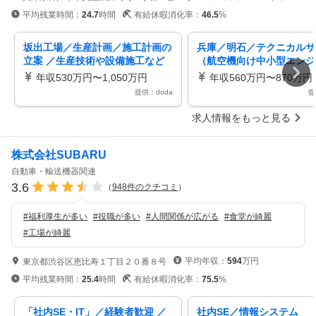
平均残業時間：
24.7
時間
有給休暇消化率：
46.5
%
坂出工場／生産計画／施工計画の
兵庫／明石／テクニカルサ
立案 ／生産技術や設備施工など
（航空機向け中小型エンジ
からのキャリアチェンジ歓迎／船
備士歓迎／国内有数の航空
年収530万円〜1,050万円
年収560万円〜870万円
舶
カー
提供：doda
提
求人情報をもっと見る
株式会社SUBARU
自動車・輸送機器関連
3.6
（
948
件のクチコミ
）
#
福利厚生が多い
#
役職が多い
#
人間関係が広がる
#
食堂が綺麗
#
工場が綺麗
平均年収：
594
万円
東京都渋谷区恵比寿１丁目２０番８号
平均残業時間：
25.4
時間
有給休暇消化率：
75.5
%
「社内SE・IT」／経験者歓迎 ／
社内SE／情報システム