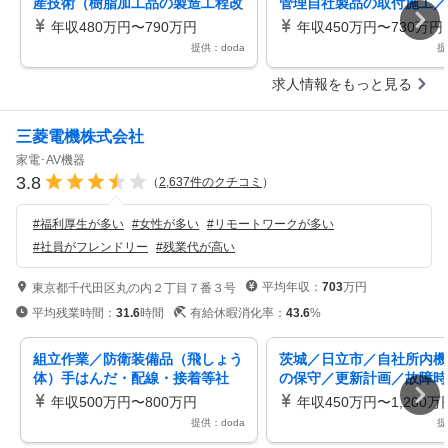
産技術（樹脂加工品の製造工程改
管理自社製品の取付施工／
善など）残業15H／プライム上場
H程度・土日祝休／プライ
年収480万円〜790万円
年収450万円〜730万円
提供：doda
提
求人情報をもっと見る
三菱電機株式会社
家電･AV機器
3.8
（
2,637
件のクチコミ
）
#
福利厚生が多い
#
女性が多い
#
リモートワークが多い
#
社員がフレンドリー
#
残業代が高い
平均年収：
703
万円
東京都千代田区丸の内２丁目７番３号
平均残業時間：
31.6
時間
有給休暇消化率：
43.6
%
組立作業／防衛装備品（飛しょう
茨城／日立市／自社所内機
体）手はんだ・配線・接着等社
の保守／更新計画／故障時
宅・住宅補助有／年休126／郡山
対応／仕様確認／発注／作
年収500万円〜800万円
年収450万円〜1,200万
市
い等
提供：doda
提