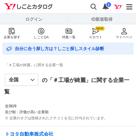
Yahoo!しごとカタログ
検索
通知数
i
ログイン
ID新規取得
企業を探す
しごとQA
特集一覧
スカウト
マイページ
自分に合う探し方は？しごと探しスタイル診断
「＃工場が綺麗」に関する企業一覧
の「＃
工場が綺麗
」に関する企業一
覧
全
96
件
並び順：評価が高い企業順
※ 企業のタグは投稿されたクチコミを元に付与されています。
トヨタ自動車株式会社