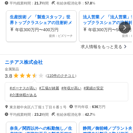
平均残業時間：
21.7
時間
有給休暇消化率：
57.8
%
生産技術 ／ 「製造スタッフ」世
法人営業 ／ 「法人営業」
界トップクラスシェアの注射針メ
ップクラスシェアの注射針
ーカー土日祝休み／年間休日126
ー土日祝休み／年間休日12
年収300万円〜400万円
年収300万円〜500万円
日／転勤なし
転勤なし〜世界トップクラ
提供：ビズリーチ
提供：
術で／エッセンシャルな医
える〜
求人情報をもっと見る
ニチアス株式会社
金属製品
3.8
（
110
件のクチコミ
）
#
ボーナスが高い
#
工場が綺麗
#
年収が高い
#
業績が安定
#
介護休暇がある
平均年収：
636
万円
東京都中央区八丁堀１丁目６番１号
平均残業時間：
23.2
時間
有給休暇消化率：
42.7
%
奈良／関西以外への転勤無し／生
静岡／御前崎／プラント向