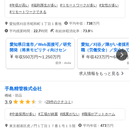
#
年収が高い
#
福利厚生が多い
#
リモートワークが多い
#
女性が多い
#
リモートワークできる
平均年収：
738
万円
愛知県刈谷市昭和町１丁目１番地
平均残業時間：
22.7
時間
有給休暇消化率：
73.9
%
愛知県日進市／Web面接可／研究
愛知／刈谷／障がい者採用
開発（将来モビリティ向けセン
職（労働安全）／安心して
サ）／ミライズ
環境
年収550万円〜1,250万円
年収423万円〜688万円
提供：doda
提
求人情報をもっと見る
手島精管株式会社
機械・部品
3.9
（
29
件のクチコミ
）
#
中途採用が多い
#
工場が綺麗
#
残業がない
#
職場がアットホーム
平均年収：
473
万円
東京都港区虎ノ門１丁目１７番１号１５階