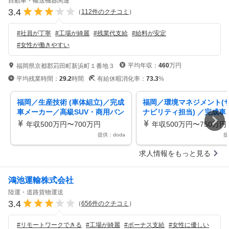
自動車・輸送機器関連
3.4
（
112
件のクチコミ
）
#
社員が丁寧
#
工場が綺麗
#
残業代支給
#
給料が安定
#
女性が働きやすい
平均年収：
460
万円
福岡県京都郡苅田町新浜町１番地３
平均残業時間：
29.2
時間
有給休暇消化率：
73.3
%
福岡／生産技術 (車体組立)／完成
福岡／環境マネジメント(
車メーカー／高級SUV・商用バン
ナビリティ担当) ／完成車
を生産する国内唯一の拠点
ー／エルグランド等の高級
年収500万円〜700万円
年収500万円〜750万円
生産
提供：doda
提
求人情報をもっと見る
鴻池運輸株式会社
陸運・道路貨物運送
3.4
（
656
件のクチコミ
）
#
リモートワークできる
#
工場が綺麗
#
ボーナス支給
#
女性に優しい