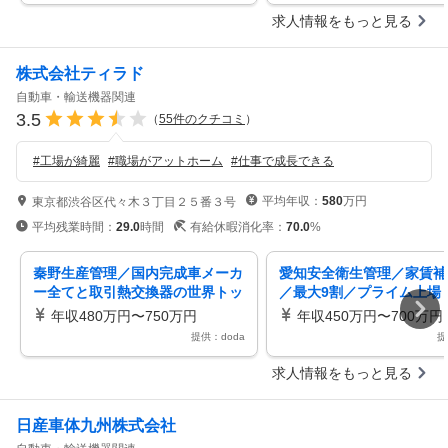
求人情報をもっと見る
株式会社ティラド
自動車・輸送機器関連
3.5
（
55
件のクチコミ
）
#
工場が綺麗
#
職場がアットホーム
#
仕事で成長できる
平均年収：
580
万円
東京都渋谷区代々木３丁目２５番３号
平均残業時間：
29.0
時間
有給休暇消化率：
70.0
%
秦野生産管理／国内完成車メーカ
愛知安全衛生管理／家賃補
ー全てと取引熱交換器の世界トッ
／最大9割／プライム上場
プ級シェア残業23時間・土日休
車向け熱交換器のトップ級
年収480万円〜750万円
年収450万円〜700万円
メーカー
提供：doda
提
求人情報をもっと見る
日産車体九州株式会社