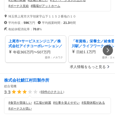
#
工場が綺麗
#
設備が新しい
#
モチベーションが上がる
#
ボーナス支給
#
職場がアットホーム
埼玉県上尾市大字領家字山下１１５２番地の１０
平均年収：
596
万円
平均残業時間：
21.3
時間
有給休暇消化率：
70.0
%
上尾市×サービスエンジニア／株
「有資格」栄養士／給食委
式会社アイチコーポレーション／
川駅／ライフワークバラン
国内トップシェアの高所作業車メ
日給1.1万円
年収365万円〜507万円
ーカー ／年間休日121日／賞与あ
提供：メカワク
提供：エイ
り
求人情報をもっと見る
株式会社鯖江村田製作所
総合電機
3.3
（
69
件のクチコミ
）
#
食堂が美味しい
#
工場が綺麗
#
仕事を覚えやすい
#
長期休暇がある
#
ボーナスが高い