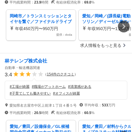
平均残業時間：
23.9
時間
有給休暇消化率：
69.0
%
岡崎市／トランスミッションとタ
愛知／岡崎／(課長級)電動
イヤを繋ぐ／ファイナルドライブ
ソリン／ディーゼル車のパ
製品の開発業務リモート有292
レイン性能開発・計画［42
年収450万円〜950万円
年収950万円〜1,250万
提供：doda
提
求人情報をもっと見る
林テレンプ株式会社
自動車・輸送機器関連
3.4
（
154
件のクチコミ
）
#
工場が綺麗
#
職場がアットホーム
#
清潔感がある
#
子育てしても働きやすい
#
オフィスが綺麗
平均年収：
533
万円
愛知県名古屋市中区上前津１丁目４番５号
平均残業時間：
20.5
時間
有給休暇消化率：
60.5
%
愛知／豊田／設備保全／GL候補
愛知／豊田／材料からクル