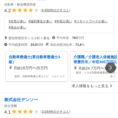
自動車・輸送機器関連
4.2
（
6,950
件のクチコミ
）
#
女性が多い
#
福利厚生が多い
#
年収が高い
#
リモートワークが多い
#
休みが多い
平均年収：
763
万円
愛知県豊田市トヨタ町１番地
平均残業時間：
24.0
時間
有給休暇消化率：
71.6
%
自動車整備士(要自動車整備士3
介護職／介護老人保健施設
級）
県豊田市／年収400万円以
賞与あり／休日123日以上
月給18万円〜25万円
月給24.7万円〜32.2万
提供：トヨタ自動車健康保険組合 
提供：自動車整備士求人ナビ メカジョブ
設 ジ
求人情報をもっと見る
株式会社デンソー
総合電機
4.1
（
3,044
件のクチコミ
）