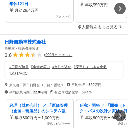
年休121日
年収550万円
月給26.4万円
スタンバイ
求人情報をもっと見る
日野自動車株式会社
自動車・輸送機器関連
3.6
（
909
件のクチコミ
）
#
工場が綺麗
#
食堂が広い
#
女性が多い
#
安定している大企業
#
給料が安定
平均年収：
589
万円
東京都日野市日野台３丁目１番地１
平均残業時間：
22.9
時間
有給休暇消化率：
68.4
%
経理（財務会計） ／ 「原価管理
研究・開発 ／ 「開発（ト
（企画～現製品）のシステム強
ク・バスの設計／実験／評
化」台当り採算管理システムの強
～物流・人流を支えるクル
年収800万円〜1,000万円
年収800万円〜900万円
化（日野） _G005
に携われます／異業種経験
提供：ビズリーチ
提供：
～_KA002