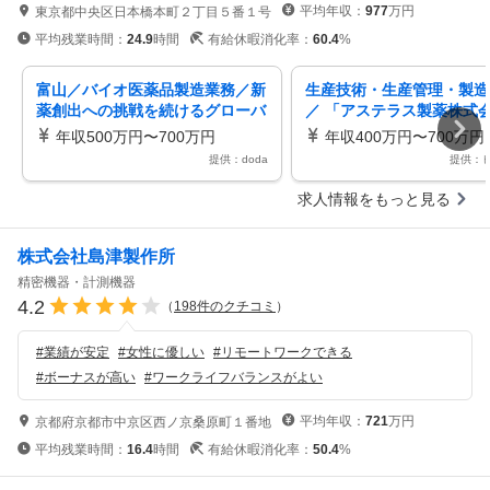
平均年収：
977
万円
東京都中央区日本橋本町２丁目５番１号
平均残業時間：
24.9
時間
有給休暇消化率：
60.4
%
富山／バイオ医薬品製造業務／新
生産技術・生産管理・製造
薬創出への挑戦を続けるグローバ
／ 「アステラス製薬株式
ル企業
抗体製造職 ／ Assiciate o
年収500万円〜700万円
年収400万円〜700万円
Associate／ Biopharma 
提供：doda
提供：
acturing
求人情報をもっと見る
株式会社島津製作所
精密機器・計測機器
4.2
（
198
件のクチコミ
）
#
業績が安定
#
女性に優しい
#
リモートワークできる
#
ボーナスが高い
#
ワークライフバランスがよい
平均年収：
721
万円
京都府京都市中京区西ノ京桑原町１番地
平均残業時間：
16.4
時間
有給休暇消化率：
50.4
%