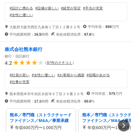
#
設計に携わる
#
設備が新しい
#
経営が安定
#
手当が充実
#
女性に優しい
平均年収：
694
万円
大阪府大阪市西区九条南１丁目１２番６２号
平均残業時間：
16.5
時間
有給休暇消化率：
67.6
%
株式会社熊本銀行
銀行・信託銀行
4.2
（
97
件のクチコミ
）
#
社員が若い
#
女性に優しい
#
お客様から感謝
#
役職があがる
#
仕事が充実
平均年収：
575
万円
熊本県熊本市中央区水前寺６丁目２９番２０号
平均残業時間：
17.1
時間
有給休暇消化率：
60.0
%
熊本／専門職（ストラクチャード
熊本／専門職（ストラクチ
ファイナンス／M&A／事業承継
ファイナンス／M&A／事
／事業再生支援）
／事業再生支援）
年収600万円〜1,000万円
年収600万円〜1,000万