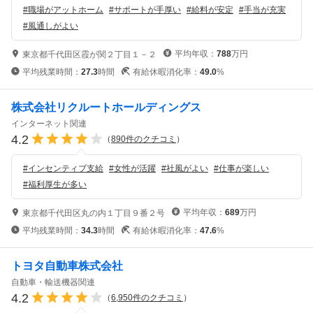
#
職場がアットホーム
#
サポートが手厚い
#
給料が安定
#
手当が充実
#
風通しがよい
平均年収：
788
万円
東京都千代田区霞が関２丁目１－２
平均残業時間：
27.3
時間
有給休暇消化率：
49.0
%
株式会社リクルートホールディングス
インターネット関連
4.2
（
890
件のクチコミ
）
#
インセンティブ支給
#
女性が活躍
#
社風がよい
#
仕事が楽しい
#
福利厚生が多い
平均年収：
689
万円
東京都千代田区丸の内１丁目９番２号
平均残業時間：
34.3
時間
有給休暇消化率：
47.6
%
トヨタ自動車株式会社
自動車・輸送機器関連
4.2
（
6,950
件のクチコミ
）