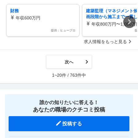
財務
建築監理（マネジメント候
画段階から施工まで一貫し
年収600万円
推進一級建築士・建築設備
年収800万円〜1,050万
提供：ヒュープロ
提
求人情報をもっと見る
次へ
1~20件 / 763件中
誰かの知りたいに答える！
あなたの職場のクチコミ投稿
投稿する