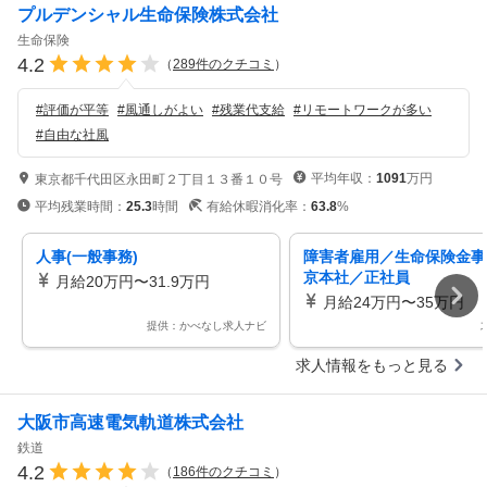
プルデンシャル生命保険株式会社
生命保険
4.2
（
289
件のクチコミ
）
#
評価が平等
#
風通しがよい
#
残業代支給
#
リモートワークが多い
#
自由な社風
平均年収：
1091
万円
東京都千代田区永田町２丁目１３番１０号
平均残業時間：
25.3
時間
有給休暇消化率：
63.8
%
人事(一般事務)
障害者雇用／生命保険金事
京本社／正社員
月給20万円〜31.9万円
月給24万円〜35万円
提供：かべなし求人ナビ
求人情報をもっと見る
大阪市高速電気軌道株式会社
鉄道
4.2
（
186
件のクチコミ
）