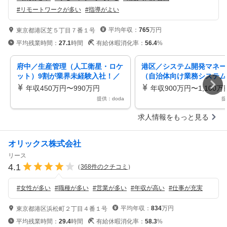
#
リモートワークが多い
#
指導がよい
平均年収：
765
万円
東京都港区芝５丁目７番１号
平均残業時間：
27.1
時間
有給休暇消化率：
56.4
%
府中／生産管理（人工衛星・ロケ
港区／システム開発マネー
ット）9割が業界未経験入社！／
（自治体向け業務システム
宇宙産業の成長を支える＃AN343
リモート可 ＃PB3724
年収450万円〜990万円
年収900万円〜1,100万
9
提供：doda
提
求人情報をもっと見る
オリックス株式会社
リース
4.1
（
368
件のクチコミ
）
#
女性が多い
#
職種が多い
#
営業が多い
#
年収が高い
#
仕事が充実
平均年収：
834
万円
東京都港区浜松町２丁目４番１号
平均残業時間：
29.4
時間
有給休暇消化率：
58.3
%