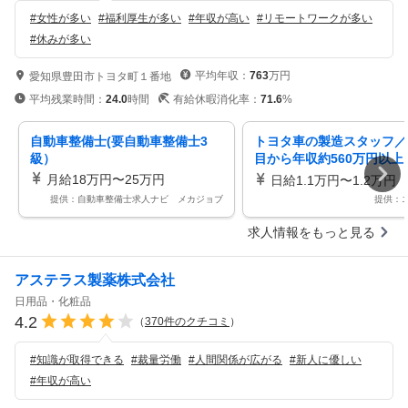
#
女性が多い
#
福利厚生が多い
#
年収が高い
#
リモートワークが多い
#
休みが多い
平均年収：
763
万円
愛知県豊田市トヨタ町１番地
平均残業時間：
24.0
時間
有給休暇消化率：
71.6
%
自動車整備士(要自動車整備士3
トヨタ車の製造スタッフ／
級）
目から年収約560万円以上
タ車の製造スタッフ寮費・
月給18万円〜25万円
日給1.1万円〜1.2万円
無料の寮／正社員登用制度
提供：自動車整備士求人ナビ メカジョブ
提供：
求人情報をもっと見る
アステラス製薬株式会社
日用品・化粧品
4.2
（
370
件のクチコミ
）
#
知識が取得できる
#
裁量労働
#
人間関係が広がる
#
新人に優しい
#
年収が高い