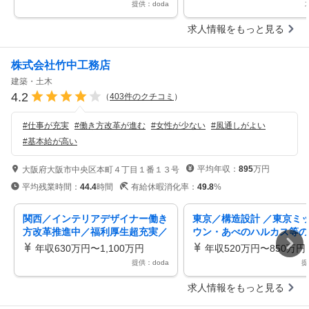
提供：doda
求人情報をもっと見る
株式会社竹中工務店
建築・土木
4.2
（
403
件のクチコミ
）
#
仕事が充実
#
働き方改革が進む
#
女性が少ない
#
風通しがよい
#
基本給が高い
平均年収：
895
万円
大阪府大阪市中央区本町４丁目１番１３号
平均残業時間：
44.4
時間
有給休暇消化率：
49.8
%
関西／インテリアデザイナー働き
東京／構造設計 ／東京ミ
方改革推進中／福利厚生超充実／
ウン・あべのハルカス等の
休１２５土日祝／残業２０ｈ
数／日本を代表するスーパ
年収630万円〜1,100万円
年収520万円〜850万円
コン
提供：doda
提
求人情報をもっと見る