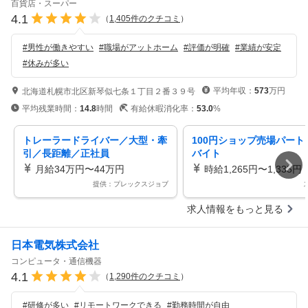
百貨店・スーパー
4.1
（
1,405
件のクチコミ
）
#
男性が働きやすい
#
職場がアットホーム
#
評価が明確
#
業績が安定
#
休みが多い
平均年収：
573
万円
北海道札幌市北区新琴似七条１丁目２番３９号
平均残業時間：
14.8
時間
有給休暇消化率：
53.0
%
トレーラードライバー／大型・牽
100円ショップ売場パート
引／長距離／正社員
バイト
月給34万円〜44万円
時給1,265円〜1,335円
提供：プレックスジョブ
求人情報をもっと見る
日本電気株式会社
コンピュータ・通信機器
4.1
（
1,290
件のクチコミ
）
#
研修が多い
#
リモートワークできる
#
勤務時間が自由