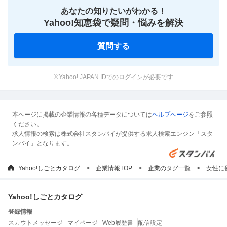
あなたの知りたいがわかる！
Yahoo!知恵袋で疑問・悩みを解決
質問する
※Yahoo! JAPAN IDでのログインが必要です
本ページに掲載の企業情報の各種データについては
ヘルプページ
をご参照
ください。
求人情報の検索は株式会社スタンバイが提供する求人検索エンジン「スタ
ンバイ」となります。
Yahoo!しごとカタログ
企業情報TOP
企業のタグ一覧
女性に
Yahoo!しごとカタログ
登録情報
スカウトメッセージ
マイページ
Web履歴書
配信設定