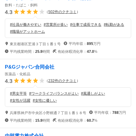
飲料・たばこ・飼料
4.3
（
502
件のクチコミ
）
#
社員が働きやすい
#
営業所が多い
#
仕事で成長できる
#
転勤がある
#
職場がアットホーム
平均年収：
895
万円
東京都港区芝浦３丁目１番１号
平均残業時間：
25.9
時間
有給休暇消化率：
47.0
%
P&Gジャパン合同会社
医薬品・化粧品
4.3
（
232
件のクチコミ
）
#
男女平等
#
ワークライフバランスがよい
#
風通しがよい
#
女性が活躍
#
女性に優しい
平均年収：
788
万円
兵庫県神戸市中央区小野柄通７丁目１番１８号
平均残業時間：
15.9
時間
有給休暇消化率：
60.7
%
中部電力株式会社