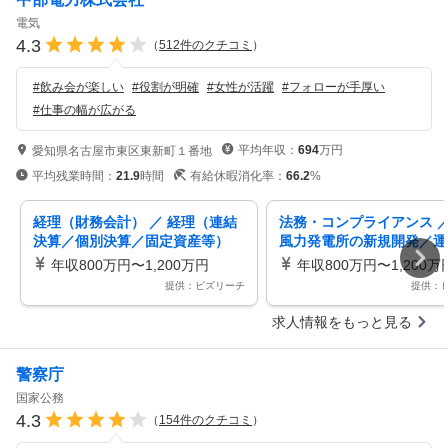
電気
4.3
（
512
件のクチコミ
）
#
飲み会が楽しい
#
役割が明確
#
女性が活躍
#
フォローが手厚い
#
仕事の幅が広がる
平均年収：
694
万円
愛知県名古屋市東区東新町１番地
平均残業時間：
21.9
時間
有給休暇消化率：
66.2
%
経理（財務会計） ／ 経理（連結
法務・コンプライアンス ／
決算／個別決算／固定資産等）
風力発電所の新規開発／運
「経営管理部」
ける法務関連業務「洋上風
年収800万円〜1,200万円
年収800万円〜1,200万
提供：ビズリーチ
提供：
求人情報をもっと見る
警察庁
国家公務
4.3
（
154
件のクチコミ
）