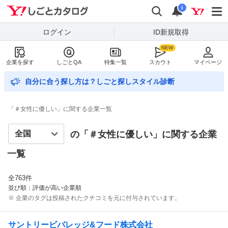
Yahoo!しごとカタログ
検索
通知数
i
ログイン
ID新規取得
企業を探す
しごとQA
特集一覧
スカウト
マイページ
自分に合う探し方は？しごと探しスタイル診断
「＃女性に優しい」に関する企業一覧
の「＃
女性に優しい
」に関する企業
一覧
全
763
件
並び順：評価が高い企業順
※ 企業のタグは投稿されたクチコミを元に付与されています。
サントリービバレッジ&フード株式会社