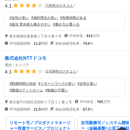
4.1
（
735
件のクチコミ
）
#
女性が多い
#
福利厚生が多い
#
長期休暇がある
#
産休 育休後も働きやすい
#
働き方が選べる
平均年収：
914
万円
東京都港区東新橋１丁目５番２号
平均残業時間：
11.2
時間
有給休暇消化率：
74.0
%
株式会社NTTドコモ
通信・キャリア
4.1
（
2,639
件のクチコミ
）
#
勤務時間が自由
#
リモートワークが多い
#
女性が多い
#
職場がアットホーム
#
制服が可愛い
平均年収：
765
万円
東京都千代田区永田町２丁目１１番１号
平均残業時間：
21.5
時間
有給休暇消化率：
67.5
%
リモート可／プロダクトマネージ
在宅勤務可／システム開発
ャー投資サービス／プロジェクト
ー（金融基盤×上流工程経