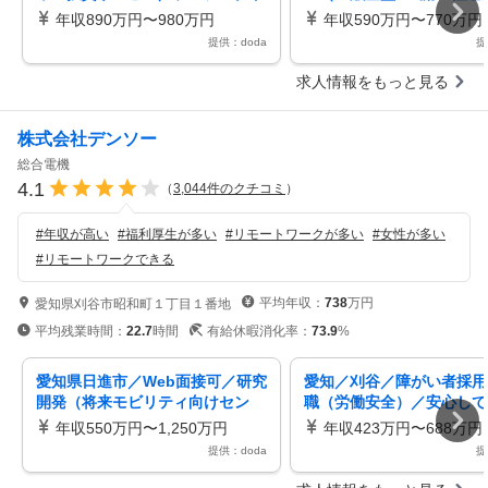
マネジメント／FBB003
レックス／2PB011
年収890万円〜980万円
年収590万円〜770万円
提供：doda
提
求人情報をもっと見る
株式会社デンソー
総合電機
4.1
（
3,044
件のクチコミ
）
#
年収が高い
#
福利厚生が多い
#
リモートワークが多い
#
女性が多い
#
リモートワークできる
平均年収：
738
万円
愛知県刈谷市昭和町１丁目１番地
平均残業時間：
22.7
時間
有給休暇消化率：
73.9
%
愛知県日進市／Web面接可／研究
愛知／刈谷／障がい者採用
開発（将来モビリティ向けセン
職（労働安全）／安心して
サ）／ミライズ
環境
年収550万円〜1,250万円
年収423万円〜688万円
提供：doda
提