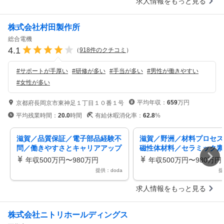
求人情報をもっと見る
株式会社村田製作所
総合電機
4.1
（
918
件のクチコミ
）
#
サポートが手厚い
#
研修が多い
#
手当が多い
#
男性が働きやすい
#
女性が多い
平均年収：
659
万円
京都府長岡京市東神足１丁目１０番１号
平均残業時間：
20.0
時間
有給休暇消化率：
62.8
%
滋賀／品質保証／電子部品経験不
滋賀／野洲／材料プロセス
問／働きやすさとキャリアアップ
磁性体材料／セラミック素
／どちらも妥協しない品質ポジシ
／プライム上場電子部品メ
年収500万円〜980万円
年収500万円〜980万円
ョン
提供：doda
提
求人情報をもっと見る
株式会社ニトリホールディングス