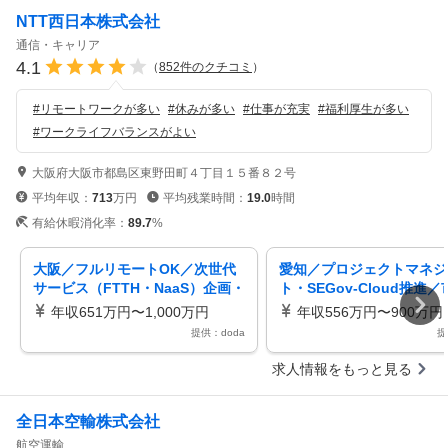
NTT西日本株式会社
通信・キャリア
4.1
（
852
件のクチコミ
）
#
リモートワークが多い
#
休みが多い
#
仕事が充実
#
福利厚生が多い
#
ワークライフバランスがよい
大阪府大阪市都島区東野田町４丁目１５番８２号
平均年収：
713
万円
平均残業時間：
19.0
時間
有給休暇消化率：
89.7
%
大阪／フルリモートOK／次世代
愛知／プロジェクトマネジ
サービス（FTTH・NaaS）企画・
ト・SEGov-Cloud推進
開発社会創造を実現フレックス
幹系システムの標準化移行
年収651万円〜1,000万円
年収556万円〜900万円
提供：doda
提
求人情報をもっと見る
全日本空輸株式会社
航空運輸