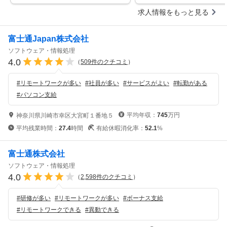
求人情報をもっと見る
富士通Japan株式会社
ソフトウェア・情報処理
4.0
（
509
件のクチコミ
）
#
リモートワークが多い
#
社員が多い
#
サービスがよい
#
転勤がある
#
パソコン支給
平均年収：
745
万円
神奈川県川崎市幸区大宮町１番地５
平均残業時間：
27.4
時間
有給休暇消化率：
52.1
%
富士通株式会社
ソフトウェア・情報処理
4.0
（
2,598
件のクチコミ
）
#
研修が多い
#
リモートワークが多い
#
ボーナス支給
#
リモートワークできる
#
異動できる