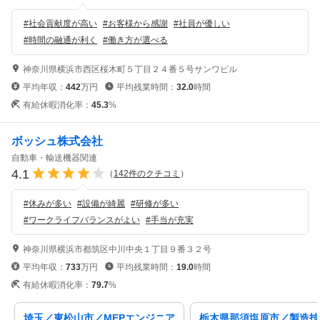
#
社会貢献度が高い
#
お客様から感謝
#
社員が優しい
#
時間の融通が利く
#
働き方が選べる
神奈川県横浜市西区桜木町５丁目２４番５号サンワビル
平均年収：
442
万円
平均残業時間：
32.0
時間
有給休暇消化率：
45.3
%
ボッシュ株式会社
自動車・輸送機器関連
4.1
（
142
件のクチコミ
）
#
休みが多い
#
設備が綺麗
#
研修が多い
#
ワークライフバランスがよい
#
手当が充実
神奈川県横浜市都筑区中川中央１丁目９番３２号
平均年収：
733
万円
平均残業時間：
19.0
時間
有給休暇消化率：
79.7
%
埼玉／東松山市／MEPエンジニア
栃木県那須塩原市／製造技