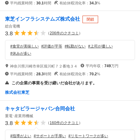
平均残業時間：
30.1
時間
有給休暇消化率：
34.3
%
東芝インフラシステムズ株式会社
閉鎖
総合電機
3.8
（
206
件のクチコミ
）
#
食堂が美味しい
#
評価が平等
#
転勤がない
#
上司が優しい
#
休みが多い
平均年収：
749
万円
神奈川県川崎市幸区堀川町７２番地３４
平均残業時間：
28.3
時間
有給休暇消化率：
70.2
%
この企業の事業を受け継いだ会社があります。
株式会社東芝
キャタピラージャパン合同会社
重電･産業用機械
3.8
（
160
件のクチコミ
）
#
指導がよい
#
サポートが手厚い
#
リモートワークが多い