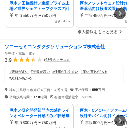
厚木／回路設計／東証プライム上
厚木／ソフトウェア設計(
場／世界シェアトップクラスの計
医薬品向け検査装置) ／東
測器メーカー／平均残業10h
イム／グローバル計測器メ
年収550万円〜750万円
年収480万円〜700万円
提供：doda
提
求人情報をもっと見る
ソニーセミコンダクタソリューションズ株式会社
半導体・電気・電子
3.9
（
68
件のクチコミ
）
#
研修が多い
#
年収が高い
#
仕事がしやすい
#
産休 育休がある
#
給料があがる
平均年収：
699
万円
神奈川県厚木市旭町４丁目１４番１号
平均残業時間：
37.8
時間
有給休暇消化率：
50.6
%
厚木／研究開発部門内の試作ライ
厚木・C／C++／ファーム
ンオペレーター日勤のみ／転勤無
設計モバイル向けイメージ
し／残業5~10h#DS_A0031
ー製品#DS_A0071
年収600万円〜750万円
年収600万円〜1,300万