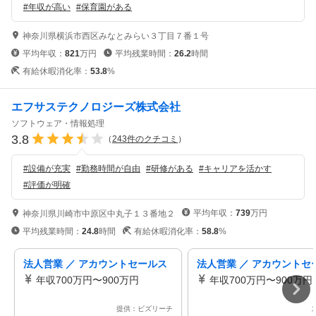
#
年収が高い
#
保育園がある
神奈川県横浜市西区みなとみらい３丁目７番１号
平均年収：
821
万円
平均残業時間：
26.2
時間
有給休暇消化率：
53.8
%
エフサステクノロジーズ株式会社
ソフトウェア・情報処理
3.8
（
243
件のクチコミ
）
#
設備が充実
#
勤務時間が自由
#
研修がある
#
キャリアを活かす
#
評価が明確
平均年収：
739
万円
神奈川県川崎市中原区中丸子１３番地２
平均残業時間：
24.8
時間
有給休暇消化率：
58.8
%
法人営業 ／ アカウントセールス
法人営業 ／ アカウントセ
年収700万円〜900万円
年収700万円〜900万円
提供：ビズリーチ