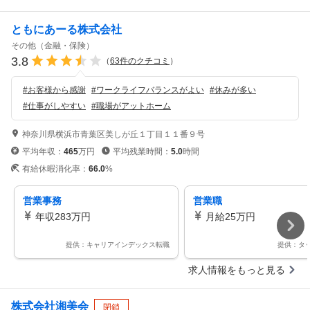
ともにあーる株式会社
その他（金融・保険）
3.8
（
63
件のクチコミ
）
#
お客様から感謝
#
ワークライフバランスがよい
#
休みが多い
#
仕事がしやすい
#
職場がアットホーム
神奈川県横浜市青葉区美しが丘１丁目１１番９号
平均年収：
465
万円
平均残業時間：
5.0
時間
有給休暇消化率：
66.0
%
営業事務
営業職
年収283万円
月給25万円
提供：キャリアインデックス転職
提供：タ
求人情報をもっと見る
株式会社湘美会
閉鎖