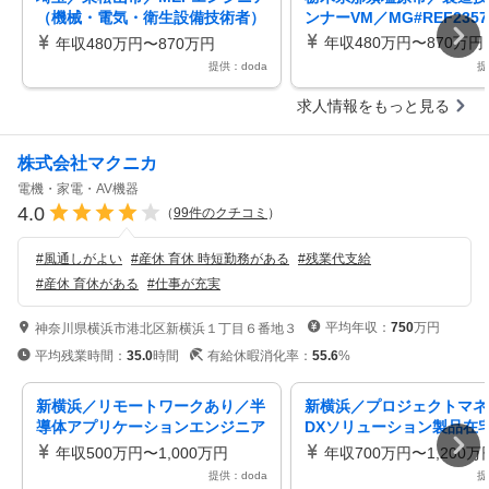
（機械・電気・衛生設備技術者）
ンナーVM／MG#REF2357
／GR#REF229322X
年収480万円〜870万円
年収480万円〜870万円
提供：doda
提
求人情報をもっと見る
株式会社マクニカ
電機・家電・AV機器
4.0
（
99
件のクチコミ
）
#
風通しがよい
#
産休 育休 時短勤務がある
#
残業代支給
#
産休 育休がある
#
仕事が充実
平均年収：
750
万円
神奈川県横浜市港北区新横浜１丁目６番地３
平均残業時間：
35.0
時間
有給休暇消化率：
55.6
%
新横浜／リモートワークあり／半
新横浜／プロジェクトマネ
導体アプリケーションエンジニア
DXソリューション製品在
退職金制度あり
英語を活かせる＃M145
年収500万円〜1,000万円
年収700万円〜1,200万
提供：doda
提