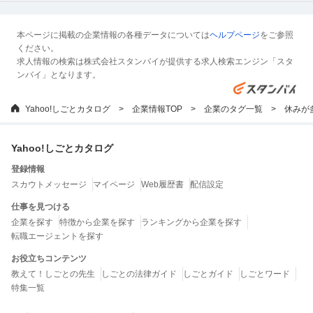
本ページに掲載の企業情報の各種データについては
ヘルプページ
をご参照
ください。
求人情報の検索は株式会社スタンバイが提供する求人検索エンジン「スタ
ンバイ」となります。
Yahoo!しごとカタログ
企業情報TOP
企業のタグ一覧
休みが
Yahoo!しごとカタログ
登録情報
スカウトメッセージ
マイページ
Web履歴書
配信設定
仕事を見つける
企業を探す
特徴から企業を探す
ランキングから企業を探す
転職エージェントを探す
お役立ちコンテンツ
教えて！しごとの先生
しごとの法律ガイド
しごとガイド
しごとワード
特集一覧