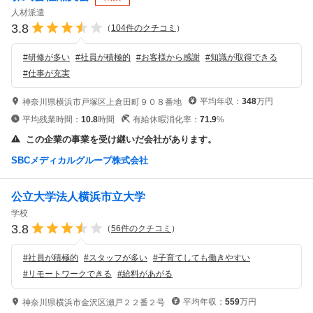
人材派遣
3.8
（
104
件のクチコミ
）
#
研修が多い
#
社員が積極的
#
お客様から感謝
#
知識が取得できる
#
仕事が充実
平均年収：
348
万円
神奈川県横浜市戸塚区上倉田町９０８番地
平均残業時間：
10.8
時間
有給休暇消化率：
71.9
%
この企業の事業を受け継いだ会社があります。
SBCメディカルグループ株式会社
公立大学法人横浜市立大学
学校
3.8
（
56
件のクチコミ
）
#
社員が積極的
#
スタッフが多い
#
子育てしても働きやすい
#
リモートワークできる
#
給料があがる
平均年収：
559
万円
神奈川県横浜市金沢区瀬戸２２番２号