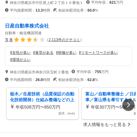
平均年収：
621
万円
神奈川県横浜市中区尾上町２丁目１６番地１
平均残業時間：
13.3
時間
有給休暇消化率：
60.0
%
日産自動車株式会社
自動車・輸送機器関連
3.8
（
2,113
件のクチコミ
）
#
女性が多い
#
食堂がある
#
研修が多い
#
リモートワークが多い
#
環境がよい
平均年収：
755
万円
神奈川県横浜市神奈川区宝町２番地
平均残業時間：
26.0
時間
有給休暇消化率：
62.8
%
栃木／生産技術（品質保証の自動
富山／自動車整備士 ／日
化技術開発）仕組み整備などの上
車／富山県を牽引するクル
流工程／グローバル規模のモノづ
クター／Iターン・Uター
年収508万円〜850万円
年収307万円〜500万円
くり
提供：doda
提
求人情報をもっと見る