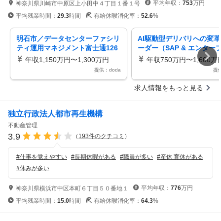
平均年収：
753
万円
神奈川県川崎市中原区上小田中４丁目１番１号
平均残業時間：
29.3
時間
有給休暇消化率：
52.6
%
明石市／データセンターファシリ
AI駆動型デリバリへの変
ティ運用マネジメント富士通126
ーダー（SAP & エンター
休日リモート可
ズシステム）（WGD2500
年収1,150万円〜1,300万円
年収750万円〜1,600万
提供：doda
提供
求人情報をもっと見る
独立行政法人都市再生機構
不動産管理
3.9
（
193
件のクチコミ
）
#
仕事を覚えやすい
#
長期休暇がある
#
職員が多い
#
産休 育休がある
#
休みが多い
平均年収：
776
万円
神奈川県横浜市中区本町６丁目５０番地１
平均残業時間：
15.0
時間
有給休暇消化率：
64.3
%