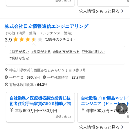
提供：doda
提
求人情報をもっと見る
株式会社日立情報通信エンジニアリング
その他（清掃・整備・メンテナンス・警備）
3.9
（
188
件のクチコミ
）
#
新卒が多い
#
食堂がある
#
働き方が選べる
#
設備が新しい
#
業績が安定
神奈川県横浜市西区みなとみらい２丁目３番３号
平均年収：
690
万円
平均残業時間：
27.7
時間
有給休暇消化率：
64.3
%
自社勤務／医療機器製造業責任技
自社勤務／HP製品ネット
術者住宅手当家賃の50％補助／福
エンジニア（ヒューレット
利厚生充実
ード）家賃補助あり／日立
年収600万円〜750万円
年収600万円〜750万円
プ
提供：doda
提
求人情報をもっと見る