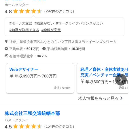
ホームセンター
4.8
（
292
件のクチコミ
）
#
ボーナス支給
#
残業がない
#
ワークライフバランスがよい
#
知識が取得できる
#
給料が安定
神奈川県横浜市西区みなとみらい２丁目３番３号クイーンズタワーＢ
平均年収：
691
万円
平均残業時間：
10.3
時間
有給休暇消化率：
94.7
%
Webデザイナー
経理／育休・産休実績あり
充実／ベンチャー企業／管
年収490万円〜700万円
マネージャー
年収600万円〜1,200万
提供：Green
提供：
求人情報をもっと見る
株式会社三和交通統轄本部
バス・タクシー
4.5
（
154
件のクチコミ
）