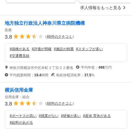
求人情報をもっと見る
地方独立行政法人神奈川県立病院機構
医療
3.8
（
86
件のクチコミ
）
#
病棟がある
#
評価が明確
#
施設が綺麗
#
スタッフが多い
#
交通費支給
平均年収：
498
万円
神奈川県横浜市中区本町２丁目２２番地
平均残業時間：
19.4
時間
有給休暇消化率：
37.5
%
横浜信用金庫
信用金庫・組合
3.8
（
68
件のクチコミ
）
#
ボーナスが高い
#
残業がない
#
研修が多い
#
産休 育休がある
#
給料があがる