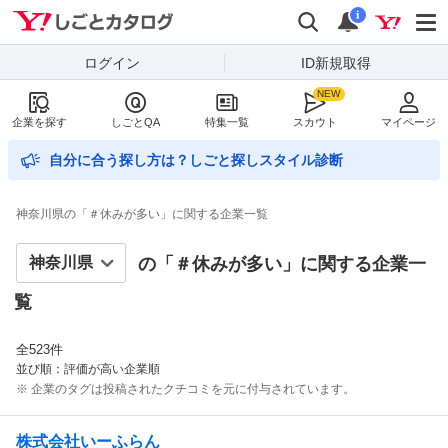
Yahoo!しごとカタログ
検索
通知数
i
ログイン
ID新規取得
企業を探す
しごとQA
特集一覧
スカウト
マイページ
自分に合う探し方は？しごと探しスタイル診断
神奈川県の「＃休みが多い」に関する企業一覧
の「＃
休みが多い
」に関する企業一
覧
全
523
件
並び順：評価が高い企業順
※ 企業のタグは投稿されたクチコミを元に付与されています。
株式会社いーふらん