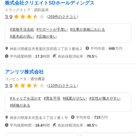
株式会社クリエイトSDホールディングス
ドラッグストア・調剤薬局
3.9
（
269
件のクチコミ
）
#
資格手当支給
#
サポートが手厚い
#
仕事が多岐にわたる
#
基本給が高い
#
店舗が多い
平均年収：
446
万円
神奈川県横浜市青葉区荏田西２丁目３番地２
平均残業時間：
17.3
時間
有給休暇消化率：
70.5
%
アンリツ株式会社
コンピュータ・通信機器
3.9
（
110
件のクチコミ
）
#
キャリアを活かす
#
男女平等
#
残業が少ない
#
女性が働きやすい
#
研修がある
平均年収：
715
万円
神奈川県厚木市恩名５丁目１番１号
平均残業時間：
18.4
時間
有給休暇消化率：
46.5
%