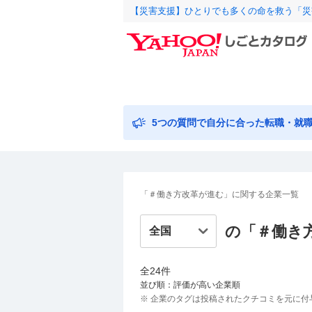
【災害支援】ひとりでも多くの命を救う「災
5つの質問で自分に合った転職・就
「＃働き方改革が進む」に関する企業一覧
の「＃
働き
全
24
件
並び順：評価が高い企業順
※ 企業のタグは投稿されたクチコミを元に付