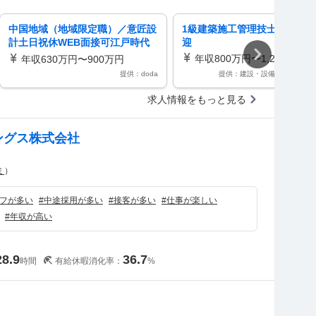
中国地域（地域限定職）／意匠設
1級建築施工管理技士／経験
計土日祝休WEB面接可江戸時代
迎
より続くスーパーゼネコン
年収800万円〜1,200万円
年収630万円〜900万円
提供：doda
提供：建設・設備求人データ
求人情報をもっと見る
ングス株式会社
ミ
）
フが多い
#
中途採用が多い
#
接客が多い
#
仕事が楽しい
#
年収が高い
28.9
36.7
時間
有給休暇消化率：
%