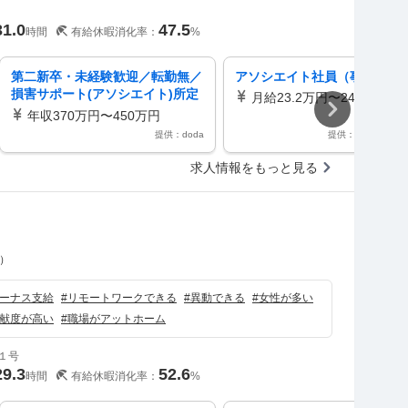
31.0
47.5
時間
有給休暇消化率：
%
第二新卒・未経験歓迎／転勤無／
アソシエイト社員（事務専任
損害サポート(アソシエイト)所定
月給23.2万円〜24.8万円
労働７ｈ／在宅可／退職金有
年収370万円〜450万円
提供：doda
提供：かべなし求
求人情報をもっと見る
）
ーナス支給
#
リモートワークできる
#
異動できる
#
女性が多い
献度が高い
#
職場がアットホーム
１号
29.3
52.6
時間
有給休暇消化率：
%