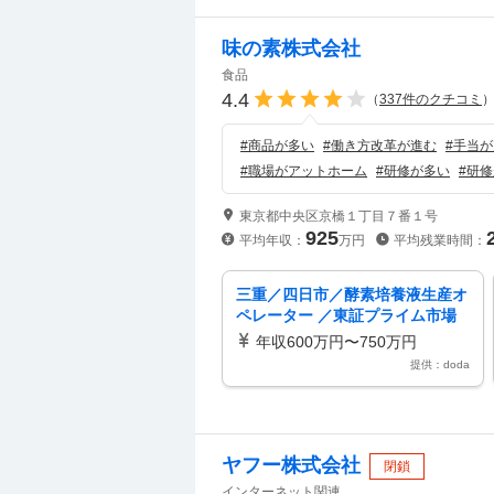
味の素株式会社
食品
4.4
（
337
件のクチコミ
#
商品が多い
#
働き方改革が進む
#
手当が
#
職場がアットホーム
#
研修が多い
#
研修
東京都中央区京橋１丁目７番１号
925
平均年収：
万円
平均残業時間：
三重／四日市／酵素培養液生産オ
ペレーター ／東証プライム市場
／福利厚生／残業10時間程度
年収600万円〜750万円
提供：doda
ヤフー株式会社
閉鎖
インターネット関連