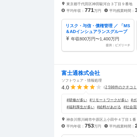
東京都千代田区神田駿河台３丁目９番地
771
平均年収：
万円
平均残業時間：
リスク・与信・債権管理 ／ 「MS
＆ADインシュアランスグループ
ホールディングス出向 リスク管
年収800万円〜1,400万円
理部」自然災害モデル開発データ
提供：ビズリーチ
サイエンティスト（気候変動リス
クの独自モデル構築を牽引）
富士通株式会社
ソフトウェア・情報処理
4.0
（
2,598
件のクチコミ
#
研修が多い
#
リモートワークが多い
#
ボ
#
福利厚生が多い
#
給料があがる
#
社会貢
神奈川県川崎市中原区上小田中４丁目１番
753
平均年収：
万円
平均残業時間：