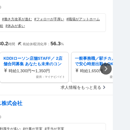
）
#
働き方改革が進む
#
フォローが手厚い
#
職場がアットホーム
給
#
休みが多い
30.2
56.3
時間
有給休暇消化率：
%
KDDIローソン店舗STAFF／ 2店
一般事務職／駅チカ／有名大
舗合同募集 あなたも未来のコン
で安心時差出勤もOK！コツコ
ビニの一員に 駅直結
契約書関連の事務
時給1,300円〜1,350円
時給1,650円
提供：マイナビバイト
提供：バイトル
求人情報をもっと見る
ス株式会社
）
利厚生が多い
#
仕事が充実
#
手当が充実