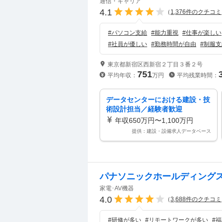
通信・キャリア
4.1
（
1,376
件のクチコミ
#
パソコン支給
#
能力重視
#
仕事が楽しい
#
社員が優しい
#
勤務時間が自由
#
制服支
東京都新宿区西新宿２丁目３番２号
751
平均年収：
万円
平均残業時間：
データセンターにおける建設・技
術設計担当／経験者歓迎
年収650万円〜1,100万円
提供：建設・設備求人データベース
パナソニックホールディング
家電･AV機器
4.0
（
3,688
件のクチコミ
#
研修が多い
#
リモートワークが多い
#
福