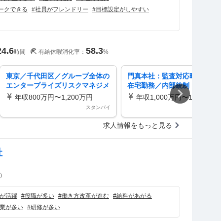
ークできる
#
社員がフレンドリー
#
目標設定がしやすい
24.6
58.3
時間
有給休暇消化率：
%
東京／千代田区／グループ全体の
門真本社：監査対応時以外は
エンタープライズリスクマネジメ
在宅勤務／内部統制（J-SOX
ント推進 リモート・フレックス
認会計士資格・英語力を活か
年収800万円〜1,200万円
年収1,000万円〜1,150万円
有
スタンバイ
スタ
求人情報をもっと見る
社
）
が活躍
#
役職が多い
#
働き方改革が進む
#
給料があがる
業が多い
#
研修が多い