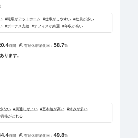
）
い
#
職場がアットホーム
#
仕事がしやすい
#
社員が多い
い
#
ボーナス支給
#
オフィスが綺麗
#
年収が高い
20.4
58.7
時間
有給休暇消化率：
%
あります。
）
少ない
#
風通しがよい
#
基本給が高い
#
休みが多い
#
資格がとれる
44.4
49.8
時間
有給休暇消化率：
%