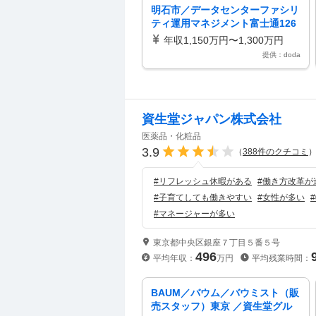
明石市／データセンターファシリ
ティ運用マネジメント富士通126
休日リモート可
年収1,150万円〜1,300万円
提供：doda
資生堂ジャパン株式会社
医薬品・化粧品
3.9
（
388
件のクチコミ
#
リフレッシュ休暇がある
#
働き方改革が
#
子育てしても働きやすい
#
女性が多い
#
#
マネージャーが多い
東京都中央区銀座７丁目５番５号
496
平均年収：
万円
平均残業時間：
BAUM／バウム／バウミスト（販
売スタッフ）東京 ／資生堂グル