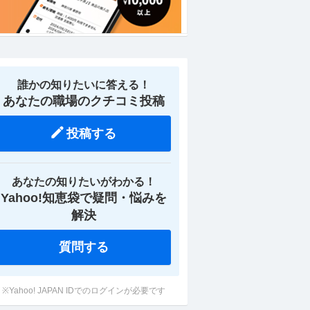
誰かの知りたいに答える！
あなたの職場のクチコミ投稿
投稿する
あなたの知りたいがわかる！
ィー
三重／四日市／医薬品の生産オペ
三重／四日市／品質管
Yahoo!知恵袋で疑問・悩みを
／東
レーター ／東証プライム市場／
プライム市場／福利厚
0H
福利厚生／残業10時間程度
宅可／就業環境
解決
年収600万円〜750万円
年収600万円〜900
oda
提供：doda
質問する
※Yahoo! JAPAN IDでのログインが必要です