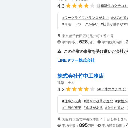
4.3
（
1,908
件のクチコミ
#
ワークライフバランスがよい
#
休みが多
#
リモートワークが多い
#
社員が働きやす
東京都千代田区紀尾井町１番３号
628
平均年収：
万円
平均残業時間：
この企業の事業を受け継いだ会社が
LINEヤフー株式会社
株式会社竹中工務店
建築・土木
4.2
（
403
件のクチコミ
#
仕事が充実
#
働き方改革が進む
#
女性が
#
手当が充実
#
食堂がある
#
女性が多い
大阪府大阪市中央区本町４丁目１番１３号
895
平均年収：
万円
平均残業時間：