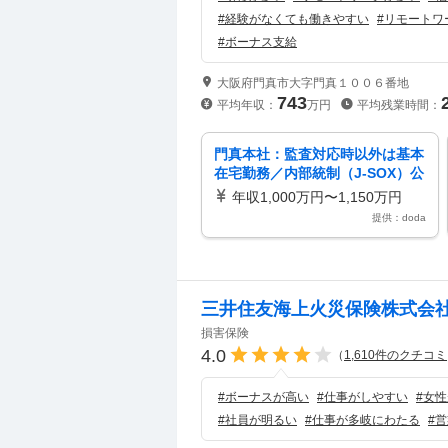
#
経験がなくても働きやすい
#
リモートワ
#
ボーナス支給
大阪府門真市大字門真１００６番地
743
平均年収：
万円
平均残業時間：
門真本社：監査対応時以外は基本
在宅勤務／内部統制（J-SOX）公
認会計士資格・英語力を活かす
年収1,000万円〜1,150万円
提供：doda
三井住友海上火災保険株式会
損害保険
4.0
（
1,610
件のクチコミ
#
ボーナスが高い
#
仕事がしやすい
#
女性
#
社員が明るい
#
仕事が多岐にわたる
#
営