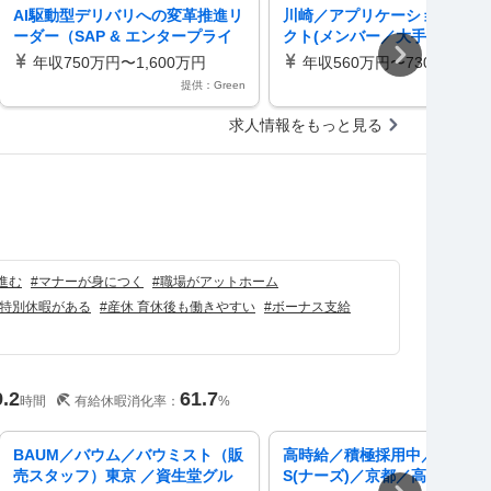
AI駆動型デリバリへの変革推進リ
川崎／アプリケーションアー
ーダー（SAP & エンタープライ
クト(メンバー／大手自動車向
ズシステム）（WGD250009）
／AI駆動開発×大規模基盤変革
年収750万円〜1,600万円
年収560万円〜730万円
提供：Green
提供：d
求人情報をもっと見る
）
進む
#
マナーが身につく
#
職場がアットホーム
特別休暇がある
#
産休 育休後も働きやすい
#
ボーナス支給
9.2
61.7
時間
有給休暇消化率：
%
BAUM／バウム／バウミスト（販
高時給／積極採用中／7月～N
売スタッフ）東京 ／資生堂グル
S(ナーズ)／京都／高島屋／美