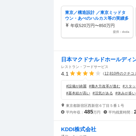
東京／構造設計 ／東京ミッドタ
ウン・あべのハルカス等の実績多
数／日本を代表するスーパーゼネ
年収520万円〜850万円
コン
提供：doda
日本マクドナルドホールディ
レストラン・フードサービス
4.1
（
12,810
件のクチコ
#
設備が綺麗
#
働き方改革が進む
#
スタッ
#
基本給が高い
#
活気がある
#
休みが多い
東京都新宿区西新宿６丁目５番１号
485
平均年収：
万円
平均残業時間：
KDDI株式会社