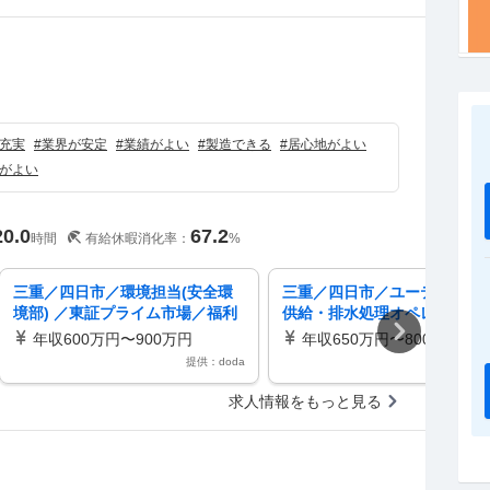
）
充実
#
業界が安定
#
業績がよい
#
製造できる
#
居心地がよい
がよい
20.0
67.2
時間
有給休暇消化率：
%
三重／四日市／環境担当(安全環
三重／四日市／ユーティリテ
境部) ／東証プライム市場／福利
供給・排水処理オペレーター
厚生充実／在宅可／就業環境
証プライム／福利厚生／残業1
年収600万円〜900万円
年収650万円〜800万円
程度
提供：doda
提供：d
求人情報をもっと見る