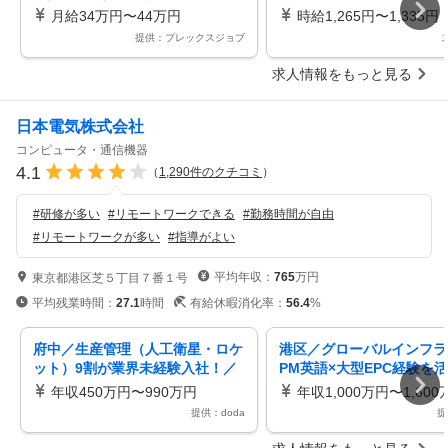
月給34万円〜44万円
時給1,265円〜1,335円
提供：プレックスジョブ
求人情報をもっと見る
日本電気株式会社
コンピュータ・通信機器
4.1
（
1,290
件のクチコミ
）
#
研修が多い
#
リモートワークできる
#
勤務時間が自由
#
リモートワークが多い
#
指導がよい
平均年収：
765
万円
東京都港区芝５丁目７番１号
平均残業時間：
27.1
時間
有給休暇消化率：
56.4
%
府中／生産管理（人工衛星・ロケ
港区／グローバルインフラ
ット）9割が業界未経験入社！／
PM英語×大型EPC経験を
宇宙産業の成長を支える＃AN343
業界経験不問！＃AS3957
年収450万円〜990万円
年収1,000万円〜1,600
9
提供：doda
提