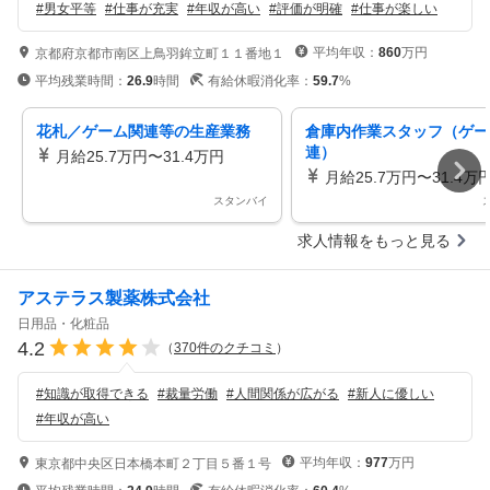
#
男女平等
#
仕事が充実
#
年収が高い
#
評価が明確
#
仕事が楽しい
平均年収：
860
万円
京都府京都市南区上鳥羽鉾立町１１番地１
平均残業時間：
26.9
時間
有給休暇消化率：
59.7
%
花札／ゲーム関連等の生産業務
倉庫内作業スタッフ（ゲー
連）
月給25.7万円〜31.4万円
月給25.7万円〜31.4万
スタンバイ
求人情報をもっと見る
アステラス製薬株式会社
日用品・化粧品
4.2
（
370
件のクチコミ
）
#
知識が取得できる
#
裁量労働
#
人間関係が広がる
#
新人に優しい
#
年収が高い
平均年収：
977
万円
東京都中央区日本橋本町２丁目５番１号