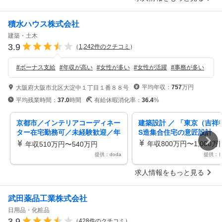
積水ハウス株式会社
建築・土木
3.9
（
1,242
件のクチコミ
）
#
ボーナス支給
#
年収が高い
#
女性が多い
#
女性が活躍
#
事務が多い
平均年収：
757
万円
大阪府大阪市北区大淀中１丁目１番８８号
平均残業時間：
37.0
時間
有給休暇消化率：
36.4
%
京都市／インテリアコーディネー
建築設計 ／ 「東京（吉祥
ター在宅勤務可／未経験歓迎／年
S造集合住宅の意匠設計
休１２９日／残業１０ｈ／福利厚
年収800万円〜1,000万
年収510万円〜540万円
生充実
提供：doda
提供：
求人情報をもっと見る
武田薬品工業株式会社
日用品・化粧品
3.9
（
428
件のクチコミ
）