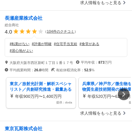
求人情報をもっと見る
長瀬産業株式会社
総合商社
4.0
（
104
件のクチコミ
）
#
転勤がない
#
評価が明確
#
住宅手当支給
#
食堂がある
#
居心地がよい
平均年収：
873
万円
大阪府大阪市西区新町１丁目１番１７号
平均残業時間：
26.0
時間
有給休暇消化率：
52.5
%
東京／放射光計測・解析スペシャ
兵庫県／神戸市／微生物を
リスト／共創研究推進・裁量ある
物質生産技術開発の補助業
働き方／週２程度仙台への出張有
プライム／化学品商社の業
年収900万円〜1,400万円
年収520万円〜628万円
プ
提供：doda
提
求人情報をもっと見る
東京瓦斯株式会社