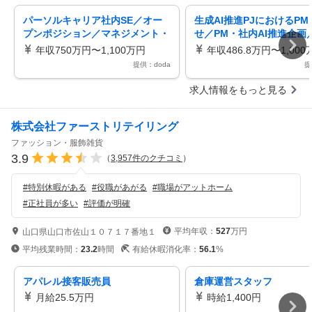
パーソルキャリア社内SE／オー
生成AI推進PJにおけるP
プンポジション／マネジメント・
せ／PM・社内AI推進企画
エキスパート（ITコンサル／P
ックス／人材最大手・dod
年収750万円〜1,100万円
年収486.8万円〜1,000
M）
提供：doda
提
求人情報をもっと見る
株式会社ファーストリテイリング
ファッション・服飾雑貨
3.9
（
3,957
件のクチコミ
）
#
特別休暇がある
#
役職があがる
#
職場がアットホーム
#
正社員が多い
#
評価が明確
平均年収：
527
万円
山口県山口市佐山１０７１７番地１
平均残業時間：
23.2
時間
有給休暇消化率：
56.1
%
アパレル接客販売員
倉庫運営スタッフ
月給25.5万円
時給1,400円