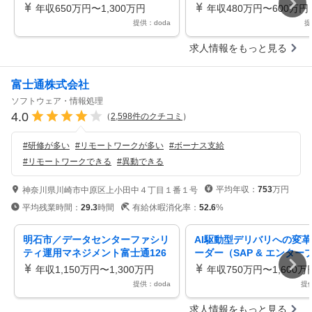
ド業界未経験可在宅可
パス豊富／3・6・9・12
年収650万円〜1,300万円
年収480万円〜600万円
提供：doda
提
求人情報をもっと見る
富士通株式会社
ソフトウェア・情報処理
4.0
（
2,598
件のクチコミ
）
#
研修が多い
#
リモートワークが多い
#
ボーナス支給
#
リモートワークできる
#
異動できる
平均年収：
753
万円
神奈川県川崎市中原区上小田中４丁目１番１号
平均残業時間：
29.3
時間
有給休暇消化率：
52.6
%
明石市／データセンターファシリ
AI駆動型デリバリへの変
ティ運用マネジメント富士通126
ーダー（SAP & エンター
休日リモート可
ズシステム）（WGD2500
年収1,150万円〜1,300万円
年収750万円〜1,600万
提供：doda
提供
求人情報をもっと見る