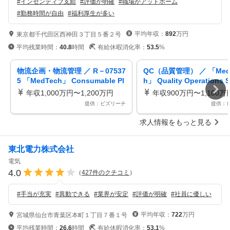
#
インセンティブ支給
#
評価が明確
#
職場がアットホーム
#
勤務時間が自由
#
福利厚生が多い
平均年収：
892
万円
東京都千代田区西神田３丁目５番２号
平均残業時間：
40.8
時間
有給休暇消化率：
53.5
%
物流企画・物流管理 ／ R－07537
QC（品質管理） ／ 「Med
5 「MedTech」 Consumable Pl
h」 Quality Operations 
an Specialist／ Integrated Sup
Quality Control （Suka
年収1,000万円〜1,200万円
年収900万円〜1,100万
ply
提供：ビズリーチ
提供：
求人情報をもっと見る
東北電力株式会社
電気
4.0
（
427
件のクチコミ
）
#
手当が充実
#
異動できる
#
業界が安定
#
評価が明確
#
社員に優しい
平均年収：
722
万円
宮城県仙台市青葉区本町１丁目７番１号
平均残業時間：
26.6
時間
有給休暇消化率：
53.1
%