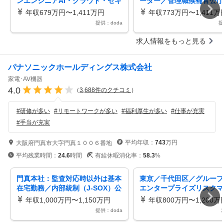
ンエンジニアAI・クラウド・セキ
ーダー／管理職候補官公庁
ュリティを活用在宅可／H
企業のセキュリティ基盤を
年収679万円〜1,411万円
年収773万円〜1,411万
／H
提供：doda
提
求人情報をもっと見る
パナソニックホールディングス株式会社
家電･AV機器
4.0
（
3,688
件のクチコミ
）
#
研修が多い
#
リモートワークが多い
#
福利厚生が多い
#
仕事が充実
#
手当が充実
平均年収：
743
万円
大阪府門真市大字門真１００６番地
平均残業時間：
24.6
時間
有給休暇消化率：
58.3
%
門真本社：監査対応時以外は基本
東京／千代田区／グループ
在宅勤務／内部統制（J-SOX）公
エンタープライズリスクマ
認会計士資格・英語力を活かす
ント推進 リモート・フレ
年収1,000万円〜1,150万円
年収800万円〜1,200万
有
提供：doda