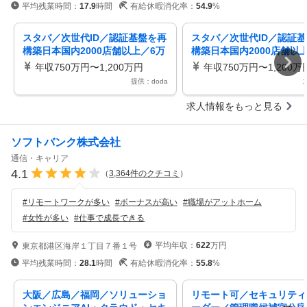
平均残業時間：
17.9
時間
有給休暇消化率：
54.9
%
スタバ／次世代ID／認証基盤を再
スタバ／次世代ID／認証
構築日本国内2000店舗以上／6万
構築日本国内2000店舗以
人の店舗従業員の業務を支える
人の店舗従業員の業務を支
年収750万円〜1,200万円
年収750万円〜1,200万
提供：doda
求人情報をもっと見る
ソフトバンク株式会社
通信・キャリア
4.1
（
3,364
件のクチコミ
）
#
リモートワークが多い
#
ボーナスが高い
#
職場がアットホーム
#
女性が多い
#
仕事で成長できる
平均年収：
622
万円
東京都港区海岸１丁目７番１号
平均残業時間：
28.1
時間
有給休暇消化率：
55.8
%
大阪／広島／福岡／ソリューショ
リモート可／セキュリティ