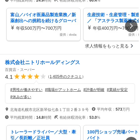
平均残業時間：
24.9
時間
有給休暇消化率：
60.4
%
富山／バイオ医薬品製造業務／新
生産技術・生産管理・製造
薬創出への挑戦を続けるグローバ
／ 「アステラス製薬株式
ル企業
抗体製造職 ／ Assiciate o
年収500万円〜700万円
年収400万円〜700万円
Associate／ Biopharma 
提供：doda
提供：
acturing
求人情報をもっと見る
株式会社ニトリホールディングス
百貨店・スーパー
4.1
（
1,405
件のクチコミ
）
#
男性が働きやすい
#
職場がアットホーム
#
評価が明確
#
業績が安定
#
休みが多い
平均年収：
573
万円
北海道札幌市北区新琴似七条１丁目２番３９号
平均残業時間：
14.8
時間
有給休暇消化率：
53.0
%
トレーラードライバー／大型・牽
100円ショップ売場パート
引／長距離／正社員
バイト