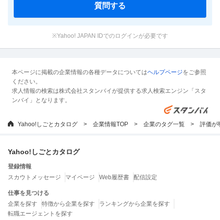
質問する
※Yahoo! JAPAN IDでのログインが必要です
本ページに掲載の企業情報の各種データについては
ヘルプページ
をご参照
ください。
求人情報の検索は株式会社スタンバイが提供する求人検索エンジン「スタ
ンバイ」となります。
Yahoo!しごとカタログ
企業情報TOP
企業のタグ一覧
評価が
Yahoo!しごとカタログ
登録情報
スカウトメッセージ
マイページ
Web履歴書
配信設定
仕事を見つける
企業を探す
特徴から企業を探す
ランキングから企業を探す
転職エージェントを探す