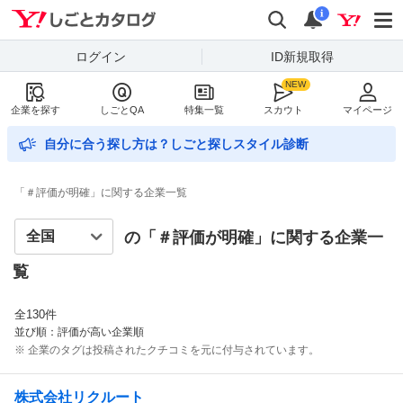
Yahoo!しごとカタログ
検索
通知数
i
ログイン
ID新規取得
企業を探す
しごとQA
特集一覧
スカウト
マイページ
自分に合う探し方は？しごと探しスタイル診断
「＃評価が明確」に関する企業一覧
の「＃
評価が明確
」に関する企業一
覧
全
130
件
並び順：評価が高い企業順
※ 企業のタグは投稿されたクチコミを元に付与されています。
株式会社リクルート