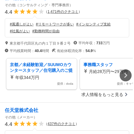
その他（コンサルティング・専門事務所）
4.4
（
1,471
件のクチコミ
）
#
風通しがよい
#
リモートワークが多い
#
インセンティブ支給
#
社風がよい
#
勤務時間が自由
平均年収：
733
万円
東京都千代田区丸の内１丁目９番２号
平均残業時間：
40.4
時間
有給休暇消化率：
54.9
%
京都／未経験歓迎／SUUMOカウ
事務職スタッフ
ンタースタッフ／住宅購入のご提
月給28万円〜29万円
案100％反響／年休140日
年収344万円
提供：doda
提供：キャ
求人情報をもっと見る
任天堂株式会社
その他（メーカー）
4.4
（
437
件のクチコミ
）