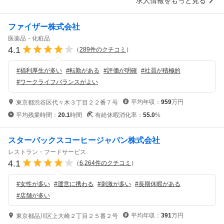
求人情報をもっと見る
ファイザー株式会社
医薬品・化粧品
4.1
（
289
件のクチコミ
）
#
福利厚生が多い
#
転勤がある
#
評価が明確
#
社員が積極的
#
ワークライフバランスがよい
平均年収：
959
万円
東京都渋谷区代々木３丁目２２番７号
平均残業時間：
20.1
時間
有給休暇消化率：
55.0
%
スターバックスコーヒージャパン株式会社
レストラン・フードサービス
4.1
（
6,264
件のクチコミ
）
#
女性が多い
#
運営に携わる
#
刺激が多い
#
長期休暇がある
#
店舗が多い
平均年収：
391
万円
東京都品川区上大崎２丁目２５番２号