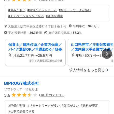
#
休みが多い
#
職場がアットホーム
#
リモートワークが多い
#
モチベーションが上がる
#
評価が明確
平均年収：
948
万円
大阪府大阪市中央区道修町４丁目１番１号
平均残業時間：
36.3
時間
有給休暇消化率：
57.3
%
保育士／資格必須／企業内保育／
山口県光市／注射剤製造担
バイク通勤OK／車通勤OK／研修
／国内最大手企業で活躍／
あり／社会保険完備／賞与あり／
キャリアパス／借上社宅制
月給21.7万円〜25.5万円
年収450万円〜850万円
禁煙・分煙／正社員
提供：武田薬品工業株式会社
提
求人情報をもっと見る
BIPROGY株式会社
ソフトウェア・情報処理
3.9
（
181
件のクチコミ
）
#
評価が明確
#
リモートワークが多い
#
環境がよい
#
給料が安定
#
仕事で成長できる