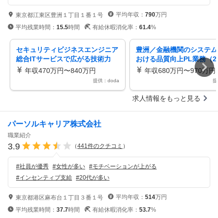
平均年収：
790
万円
東京都江東区豊洲１丁目１番１号
平均残業時間：
15.5
時間
有給休暇消化率：
61.4
%
セキュリティビジネスエンジニア
豊洲／金融機関のシステム
総合ITサービスで広がる技術力
おける品質向上PL業務（24
（23EN-54）
6）
年収470万円〜840万円
年収680万円〜970万円
提供：doda
提
求人情報をもっと見る
パーソルキャリア株式会社
職業紹介
3.9
（
441
件のクチコミ
）
#
社員が優秀
#
女性が多い
#
モチベーションが上がる
#
インセンティブ支給
#
20代が多い
平均年収：
514
万円
東京都港区麻布台１丁目３番１号
平均残業時間：
37.7
時間
有給休暇消化率：
53.7
%