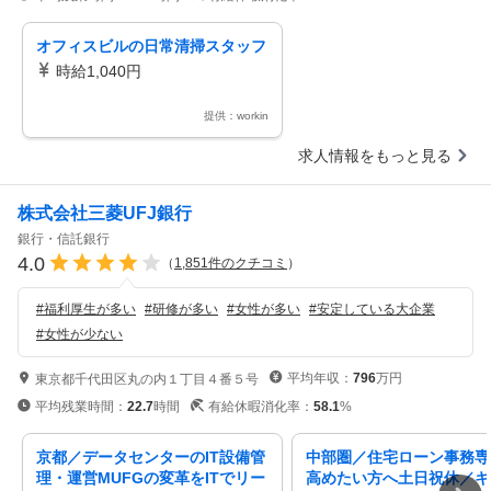
オフィスビルの日常清掃スタッフ
時給1,040円
提供：workin
求人情報をもっと見る
株式会社三菱UFJ銀行
銀行・信託銀行
4.0
（
1,851
件のクチコミ
）
#
福利厚生が多い
#
研修が多い
#
女性が多い
#
安定している大企業
#
女性が少ない
平均年収：
796
万円
東京都千代田区丸の内１丁目４番５号
平均残業時間：
22.7
時間
有給休暇消化率：
58.1
%
京都／データセンターのIT設備管
中部圏／住宅ローン事務専
理・運営MUFGの変革をITでリー
高めたい方へ土日祝休／キ