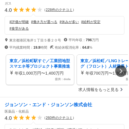
ガス
4.0
（
228
件のクチコミ
）
#
評価が明確
#
働き方が選べる
#
休みが多い
#
給料が安定
#
食堂がある
平均年収：
796
万円
東京都港区海岸１丁目５番２０号
平均残業時間：
19.9
時間
有給休暇消化率：
64.8
%
東京／浜松町駅すぐ／工業団地型
東京／浜松町／LNGトレ
スマエネ等プロジェクト事業推進
グ（フロント）人材業界ト
（プロジェクトマネージャー）
シェア／年間休日127日
年収1,000万円〜1,400万円
年収700万円〜1,300万
提供：doda
提
求人情報をもっと見る
ジョンソン・エンド・ジョンソン株式会社
医薬品・化粧品
4.0
（
260
件のクチコミ
）