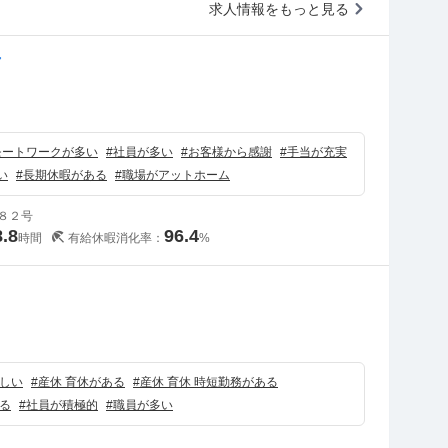
求人情報をもっと見る
ノ
）
モートワークが多い
#
社員が多い
#
お客様から感謝
#
手当が充実
い
#
長期休暇がある
#
職場がアットホーム
８２号
8.8
96.4
時間
有給休暇消化率：
%
）
しい
#
産休 育休がある
#
産休 育休 時短勤務がある
る
#
社員が積極的
#
職員が多い