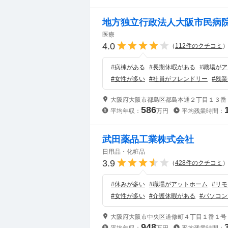
地方独立行政法人大阪市民病
医療
4.0
（
112
件のクチコミ
#
病棟がある
#
長期休暇がある
#
職場がア
#
女性が多い
#
社員がフレンドリー
#
残業
大阪府大阪市都島区都島本通２丁目１３番
586
平均年収：
万円
平均残業時間：
武田薬品工業株式会社
日用品・化粧品
3.9
（
428
件のクチコミ
#
休みが多い
#
職場がアットホーム
#
リモ
#
女性が多い
#
介護休暇がある
#
パソコン
大阪府大阪市中央区道修町４丁目１番１号
948