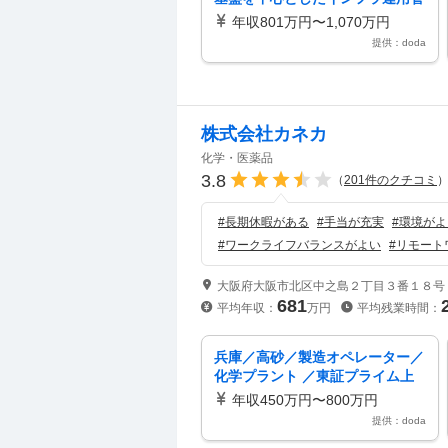
理創業300年超の老舗製薬メーカ
年収801万円〜1,070万円
ー
提供：doda
株式会社カネカ
化学・医薬品
3.8
（
201
件のクチコミ
#
長期休暇がある
#
手当が充実
#
環境がよ
#
ワークライフバランスがよい
#
リモート
大阪府大阪市北区中之島２丁目３番１８号
681
平均年収：
万円
平均残業時間：
兵庫／高砂／製造オペレーター／
化学プラント ／東証プライム上
場化学メーカー／各種手当・福利
年収450万円〜800万円
厚生充実
提供：doda