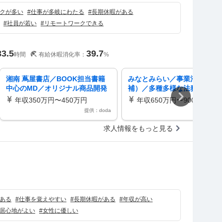
クが多い
#
仕事が多岐にわたる
#
長期休暇がある
#
社員が若い
#
リモートワークできる
33.5
39.7
時間
有給休暇消化率：
%
湘南 蔦屋書店／BOOK担当書籍
みなとみらい／事業法務（課
中心のMD／オリジナル商品開発
補）／多種多様な法務経験が
やイベント連携で来店価値を創出
る環境／裁量権／CCCグルー
年収350万円〜450万円
年収650万円〜900万円
提供：doda
提供：d
求人情報をもっと見る
）
ある
#
仕事を覚えやすい
#
長期休暇がある
#
年収が高い
居心地がよい
#
女性に優しい