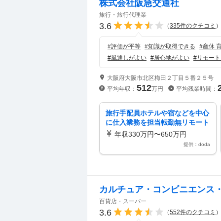
株式会社阪急交通社
旅行・旅行代理業
3.6
（
335
件のクチコミ
#
評価が平等
#
知識が取得できる
#
産休 
#
風通しがよい
#
居心地がよい
#
リモート
大阪府大阪市北区梅田２丁目５番２５号
512
平均年収：
万円
平均残業時間：
旅行手配員ホテルや宿などを中心
に仕入業務を担当転勤無リモート
可・土日祝休・フレックス
年収330万円〜650万円
提供：doda
カルチュア・コンビニエンス
百貨店・スーパー
3.6
（
552
件のクチコミ