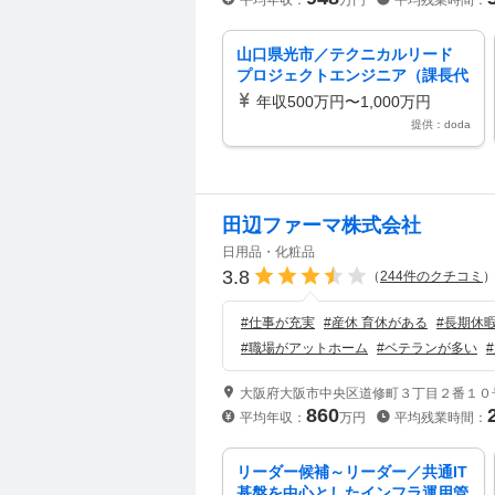
平均年収：
万円
平均残業時間：
山口県光市／テクニカルリード
プロジェクトエンジニア（課長代
理）
年収500万円〜1,000万円
提供：doda
田辺ファーマ株式会社
日用品・化粧品
3.8
（
244
件のクチコミ
#
仕事が充実
#
産休 育休がある
#
長期休
#
職場がアットホーム
#
ベテランが多い
#
大阪府大阪市中央区道修町３丁目２番１０
860
平均年収：
万円
平均残業時間：
リーダー候補～リーダー／共通IT
基盤を中心としたインフラ運用管