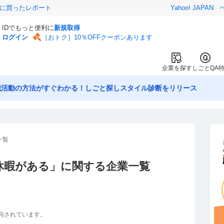
際に買ったレポート
Yahoo! JAPAN
IDでもっと便利に
新規取得
ログイン
［おトク］10％OFFクーポンあります
企業を探す
しごとQA
職活動の方法がすぐわかる！しごと探しスタイル診断をリリース
一覧
休暇がある
」に関する企業一覧
与されています。