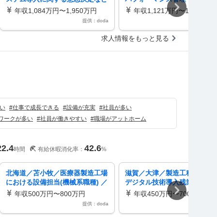
創業300年超の老舗製薬メーカー
／創業300年超の老舗製薬メ
年収1,084万円〜1,950万円
年収1,121万円〜1,675万円
ー
提供：doda
提供：d
求人情報をもっと見る
）
い
#
仕事で成長できる
#
設備が充実
#
社員が多い
ワークが多い
#
社員が働きやすい
#
職場がアットホーム
22.4
42.6
時間
有給休暇消化率：
%
北海道／苫小牧／医療器製造工場
滋賀／大津／製造工程の自動
における設備担当(機械系職種) ／
デジタル技術導入残業5h程度
東証プライム上場化学メーカー
証プライム上場・化学メーカ
年収500万円〜800万円
年収450万円〜700万円
提供：doda
提供：d