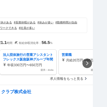
）
育休がある
#
長期休暇がある
#
休みが多い
#
勤務時間が自由
ワークできる
#
社員が多い
21.1
56.5
時間
有給休暇消化率：
%
法人団体旅行の営業アシスタント
営業職
フレックス阪急阪神グループ年間
月給20万円〜50万円
売上2600億円超
年収330万円〜650万円
提供：doda
提供：タッチ
求人情報をもっと見る
・クラブ株式会社
）