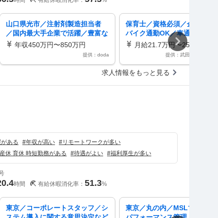
時間
有給休暇消化率：
%
山口県光市／注射剤製造担当者
保育士／資格必須／企業内保
／国内最大手企業で活躍／豊富な
バイク通勤OK／車通勤OK／
キャリアパス／借上社宅制度あり
あり／社会保険完備／賞与あ
年収450万円〜850万円
月給21.7万円〜25.5万円
禁煙・分煙／正社員
提供：doda
提供：武田薬品工業株
求人情報をもっと見る
）
暇がある
#
年収が高い
#
リモートワークが多い
産休 育休 時短勤務がある
#
待遇がよい
#
福利厚生が多い
号
20.4
51.3
時間
有給休暇消化率：
%
東京／コーポレートスタッフ／シ
東京／丸の内／MSLマネージ
ステム導入に関する意思決定など
パフォーマンス管理・育成リ