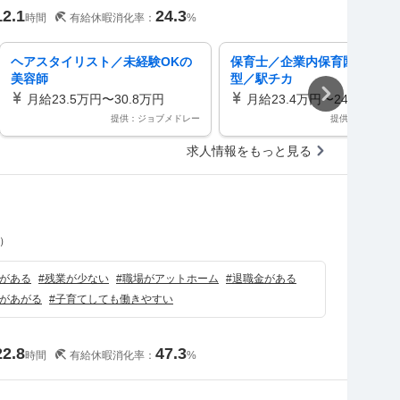
12.1
24.3
時間
有給休暇消化率：
%
ヘアスタイリスト／未経験OKの
保育士／企業内保育園・企業
美容師
型／駅チカ
月給23.5万円〜30.8万円
月給23.4万円〜24.5万円
提供：ジョブメドレー
提供：保育求人
求人情報をもっと見る
）
がある
#
残業が少ない
#
職場がアットホーム
#
退職金がある
があがる
#
子育てしても働きやすい
22.8
47.3
時間
有給休暇消化率：
%