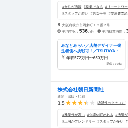
#
女性が活躍
#
副業できる
#
リモートワー
#
スタッフが若い
#
男女平等
#
交通費支給
大阪府枚方市岡東町１２番２号
536
平均年収：
万円
平均残業時間：
みなとみらい／店舗デザイナー発
注者側へ挑戦可！／TSUTAYA・
蔦屋書店・公共施設など
年収572万円〜650万円
提供：doda
株式会社朝日新聞社
新聞・出版・印刷
3.5
（
395
件のクチコミ
#
残業代が高い
#
介護休暇がある
#
活気が
#
上司がフレンドリー
#
スタッフが多い
#