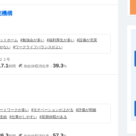
院機構
）
ットホーム
#
勉強会が多い
#
福利厚生が多い
#
設備が充実
がない
#
ワークライフバランスがよい
２２号
17.1
39.3
時間
有給休暇消化率：
%
）
ートワークが多い
#
モチベーションが上がる
#
評価が明確
支給
#
仕事がしやすい
#
長期休暇がある
36.3
57.3