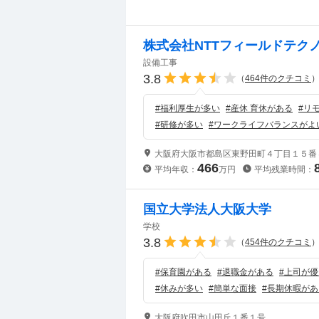
株式会社NTTフィールドテク
設備工事
3.8
（
464
件のクチコミ
#
福利厚生が多い
#
産休 育休がある
#
リ
#
研修が多い
#
ワークライフバランスがよ
大阪府大阪市都島区東野田町４丁目１５番
466
平均年収：
万円
平均残業時間：
国立大学法人大阪大学
学校
3.8
（
454
件のクチコミ
#
保育園がある
#
退職金がある
#
上司が優
#
休みが多い
#
簡単な面接
#
長期休暇があ
大阪府吹田市山田丘１番１号